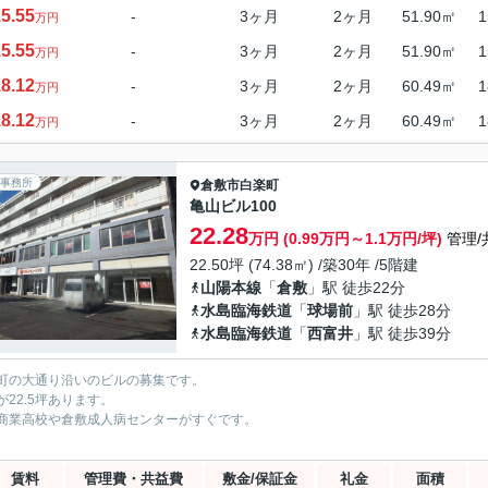
5.55
-
3ヶ月
2ヶ月
51.90㎡
1
万円
5.55
-
3ヶ月
2ヶ月
51.90㎡
1
万円
8.12
-
3ヶ月
2ヶ月
60.49㎡
1
万円
8.12
-
3ヶ月
2ヶ月
60.49㎡
1
万円
事務所
倉敷市
白楽町
亀山ビル100
22.28
万円 (0.99万円～1.1万円/坪)
管理/
22.50坪 (74.38㎡) /築30年 /5階建
山陽本線
「
倉敷
」駅 徒歩22分
水島臨海鉄道
「
球場前
」駅 徒歩28分
水島臨海鉄道
「
西富井
」駅 徒歩39分
町の大通り沿いのビルの募集です。
が22.5坪あります。
商業高校や倉敷成人病センターがすぐです。
賃料
管理費・共益費
敷金/保証金
礼金
面積