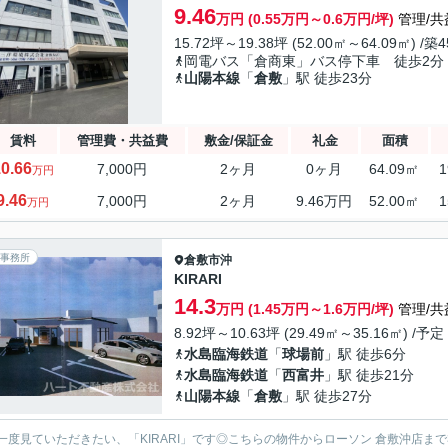
9.46
万円 (0.55万円～0.6万円/坪)
管理/共
15.72坪～19.38坪 (52.00㎡～64.09㎡) /築
岡電バス「倉商東」バス停下車 徒歩2分
山陽本線
「
倉敷
」駅 徒歩23分
賃料
管理費・共益費
敷金/保証金
礼金
面積
0.66
7,000円
2ヶ月
0ヶ月
64.09㎡
1
万円
9.46
7,000円
2ヶ月
9.46万円
52.00㎡
1
万円
事務所
倉敷市
沖
KIRARI
14.3
万円 (1.45万円～1.6万円/坪)
管理/共
8.92坪～10.63坪 (29.49㎡～35.16㎡) /予定
水島臨海鉄道
「
球場前
」駅 徒歩6分
水島臨海鉄道
「
西富井
」駅 徒歩21分
山陽本線
「
倉敷
」駅 徒歩27分
一度見ていただきたい、「KIRARI」です◎こちらの物件からローソン 倉敷沖店ま