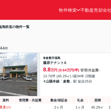
物件検索
不動産売却
会
臨海鉄道の物件一覧
44
件
事務所
倉敷市
福島
藤原テナントA
8.8
万円 (0.64万円/坪)
管理/共益費-
13.70坪 (45.29㎡) /築34年 /2階建
山陽本線
「
倉敷
」駅 徒歩25分
賃料
管理費・共益費
敷金/保証金
礼金
面積
8.8
-
2ヶ月
1ヶ月
45.29㎡
1
万円