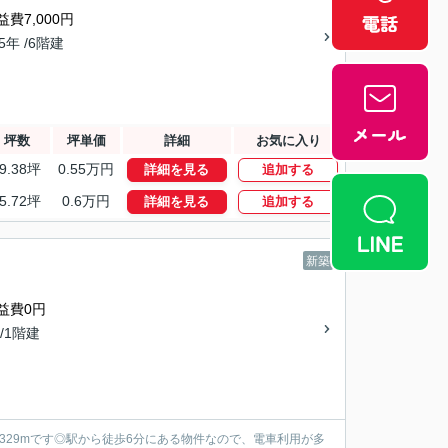
益費7,000円
45年 /6階建
坪数
坪単価
詳細
お気に入り
9.38坪
0.55万円
詳細を見る
追加する
5.72坪
0.6万円
詳細を見る
追加する
新築
益費0円
 /1階建
で329mです◎駅から徒歩6分にある物件なので、電車利用が多