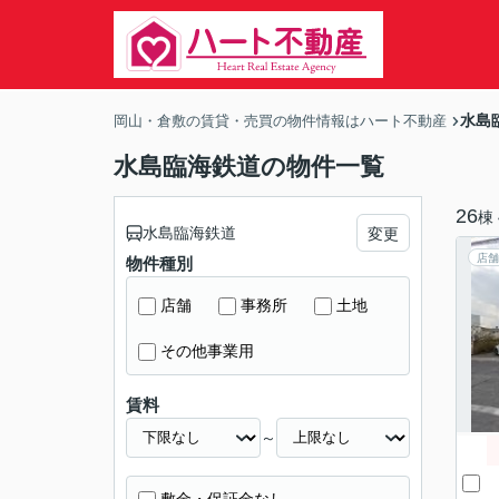
水島
岡山・倉敷の賃貸・売買の物件情報はハート不動産
水島臨海鉄道の物件一覧
26
棟
水島臨海鉄道
変更
店舗
物件種別
店舗
事務所
土地
その他事業用
賃料
～