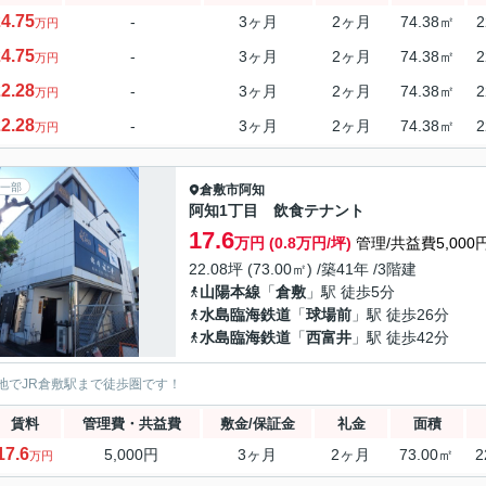
4.75
-
3ヶ月
2ヶ月
74.38㎡
2
万円
4.75
-
3ヶ月
2ヶ月
74.38㎡
2
万円
2.28
-
3ヶ月
2ヶ月
74.38㎡
2
万円
2.28
-
3ヶ月
2ヶ月
74.38㎡
2
万円
一部
倉敷市
阿知
阿知1丁目 飲食テナント
17.6
万円 (0.8万円/坪)
管理/共益費5,000
22.08坪 (73.00㎡) /築41年 /3階建
山陽本線
「
倉敷
」駅 徒歩5分
水島臨海鉄道
「
球場前
」駅 徒歩26分
水島臨海鉄道
「
西富井
」駅 徒歩42分
地でJR倉敷駅まで徒歩圏です！
賃料
管理費・共益費
敷金/保証金
礼金
面積
17.6
5,000円
3ヶ月
2ヶ月
73.00㎡
2
万円