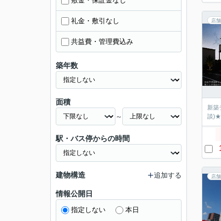
敷金・保証金なし
礼金・敷引なし
店舗
共益費・管理費込み
築年数
面積
新築
～
談)
駅・バス停からの時間
建物構造
追加する
店舗
情報公開日
指定しない
本日