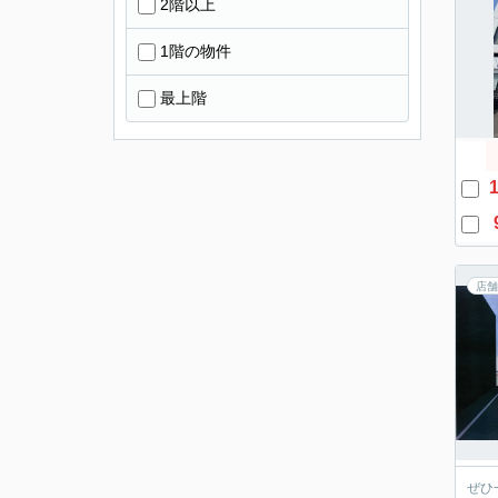
2階以上
1階の物件
最上階
1
店舗
ぜひ