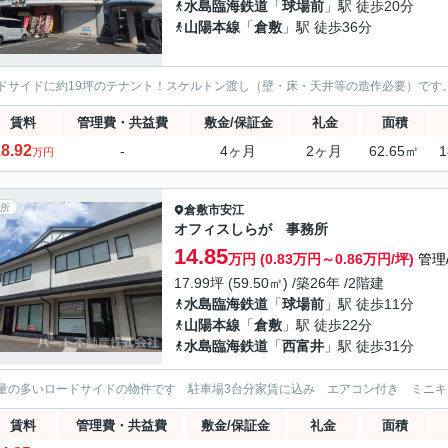
水島臨海鉄道
「
球場前
」駅 徒歩20分
山陽本線
「
倉敷
」駅 徒歩36分
ドサイドに約19坪のテナント！スケルトン渡し（壁・床・天井等の造作必要）です
賃料
管理費・共益費
敷金/保証金
礼金
面積
8.92
-
4ヶ月
2ヶ月
62.65㎡
1
万円
所
倉敷市
安江
オフィスしらが 事務所
14.85
万円 (0.83万円～0.86万円/坪)
管理
17.99坪 (59.50㎡) /築26年 /2階建
水島臨海鉄道
「
球場前
」駅 徒歩11分
山陽本線
「
倉敷
」駅 徒歩22分
水島臨海鉄道
「
西富井
」駅 徒歩31分
量の多いロードサイドの物件です 駐車場3台分家賃に込み エアコン付き ミニキ
賃料
管理費・共益費
敷金/保証金
礼金
面積