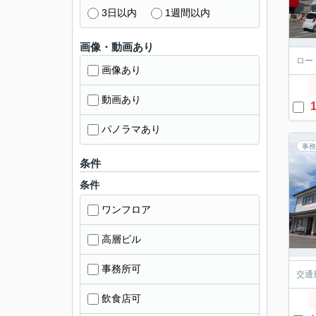
3日以内
1週間以内
画像・動画あり
ロー
画像あり
動画あり
1
パノラマあり
事務
条件
条件
ワンフロア
高層ビル
事務所可
交通
飲食店可