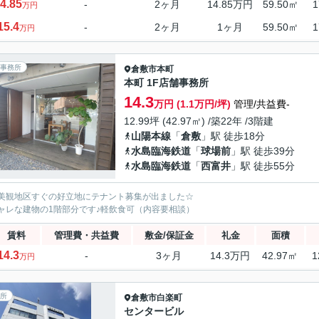
4.85
-
2ヶ月
14.85万円
59.50㎡
1
万円
15.4
-
2ヶ月
1ヶ月
59.50㎡
1
万円
事務所
倉敷市
本町
本町 1F店舗事務所
14.3
万円 (1.1万円/坪)
管理/共益費-
12.99坪 (42.97㎡) /築22年 /3階建
山陽本線
「
倉敷
」駅 徒歩18分
水島臨海鉄道
「
球場前
」駅 徒歩39分
水島臨海鉄道
「
西富井
」駅 徒歩55分
美観地区すぐの好立地にテナント募集が出ました☆
ャレな建物の1階部分です♪軽飲食可（内容要相談）
賃料
管理費・共益費
敷金/保証金
礼金
面積
14.3
-
3ヶ月
14.3万円
42.97㎡
1
万円
所
倉敷市
白楽町
センタービル