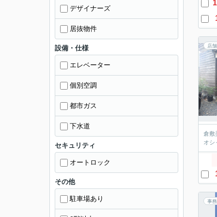
1
デザイナーズ
居抜物件
店舗
設備・仕様
エレベーター
個別空調
都市ガス
下水道
倉敷
オシ
セキュリティ
オートロック
その他
駐車場あり
事務