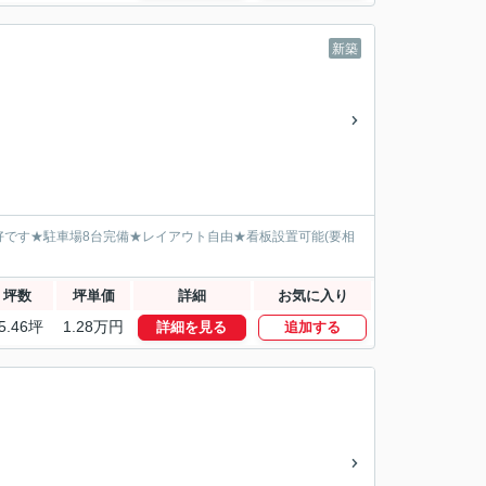
新築
です★駐車場8台完備★レイアウト自由★看板設置可能(要相
坪数
坪単価
詳細
お気に入り
5.46坪
1.28万円
詳細を見る
追加する