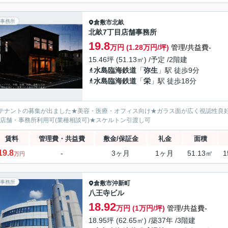
事務所
倉敷市
北畝
北畝7丁目店舗事務所
19.8
万円 (1.28万円/坪)
管理/共益費-
15.46坪 (51.13㎡) /予定 /2階建
水島臨海鉄道
「
弥生
」駅 徒歩9分
水島臨海鉄道
「
栄
」駅 徒歩18分
テナントの募集が出ました★美容・医療・オフィス向け★ガラス面が広く視認性良好
★店舗・事務所利用可(業種相談可)★スケルトン引渡し可
賃料
管理費・共益費
敷金/保証金
礼金
面積
19.8
-
3ヶ月
1ヶ月
51.13㎡
1
万円
事務所
倉敷市
沖新町
八王寺ビル
18.92
万円 (1万円/坪)
管理/共益費-
18.95坪 (62.65㎡) /築37年 /3階建