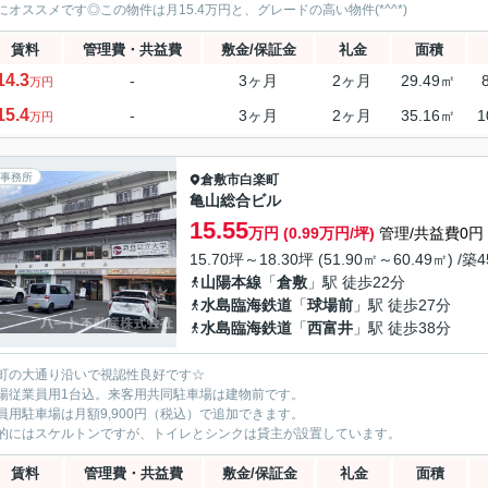
にオススメです◎この物件は月15.4万円と、グレードの高い物件(*^^*)
賃料
管理費・共益費
敷金/保証金
礼金
面積
14.3
-
3ヶ月
2ヶ月
29.49㎡
万円
15.4
-
3ヶ月
2ヶ月
35.16㎡
1
万円
事務所
倉敷市
白楽町
亀山総合ビル
15.55
万円 (0.99万円/坪)
管理/共益費0円
15.70坪～18.30坪 (51.90㎡～60.49㎡) /築
山陽本線
「
倉敷
」駅 徒歩22分
水島臨海鉄道
「
球場前
」駅 徒歩27分
水島臨海鉄道
「
西富井
」駅 徒歩38分
町の大通り沿いで視認性良好です☆
場従業員用1台込。来客用共同駐車場は建物前です。
員用駐車場は月額9,900円（税込）で追加できます。
的にはスケルトンですが、トイレとシンクは貸主が設置しています。
賃料
管理費・共益費
敷金/保証金
礼金
面積