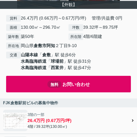
【外観】
26.4万円 (0.66万円～0.67万円/坪) 管理/共益費 0円
賃料
130.00㎡～296.70㎡
39.32坪～89.75坪
面積
坪数
築50年
4階/6階建
築年数
所在階
岡山県
倉敷市
阿知
２丁目9-10
所在地
山陽本線
「
倉敷
」駅 徒歩6分
交通
水島臨海鉄道
「
球場前
」駅 徒歩31分
水島臨海鉄道
「
西富井
」駅 徒歩47分
お問い合わせ
無料
FJK倉敷駅前ビルの募集中物件
3階の一部
26.4万円 (0.67万円/坪)
4階 / 39.32坪(130.00㎡)