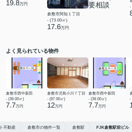
19.8
要相談
万円
-
倉敷市阿知１丁目
- (73.00㎡)
17.6
万円
よく見られている物件
倉敷市西中新田
倉敷市児島小川７丁目
倉敷市西中新田
- (39.00㎡)
- (97.00㎡)
- (39.00㎡)
-
7.7
12
7.7
万円
万円
万円
ト不動産
倉敷市の物件一覧
倉敷駅
FJK倉敷駅前ビル