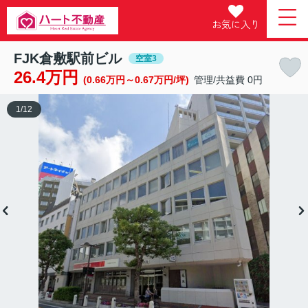
お気に入り
FJK倉敷駅前ビル
空室3
26.4万円
(0.66万円～0.67万円/坪)
管理/共益費 0円
1
/
12