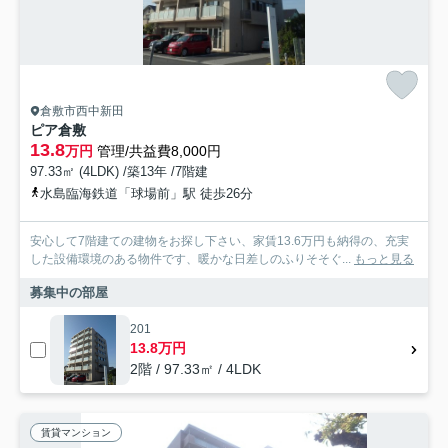
倉敷市西中新田
ピア倉敷
13.8
万円
管理/共益費8,000円
97.33㎡ (4LDK) /築13年 /7階建
水島臨海鉄道「球場前」駅 徒歩26分
安心して7階建ての建物をお探し下さい、家賃13.6万円も納得の、充実
した設備環境のある物件です、暖かな日差しのふりそそぐ...
もっと見る
募集中の部屋
201
13.8万円
2階 / 97.33㎡ / 4LDK
賃貸マンション