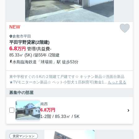
NEW
倉敷市平田
平田宇野貸家(2階建)
6.8
万円
管理/共益費-
85.33㎡ (5K) /築55年 /2階建
水島臨海鉄道「球場前」駅 徒歩53分
東中学校すぐの５Kの２階建て戸建です☆ キッチン新品☆洗面台新品
★TVモニターホン新品☆ ペット小型犬１匹飼育可(敷金1...
もっと見る
募集中の部屋
南西
6.8万円
1-2階 / 85.33㎡ / 5K
賃貸マンション