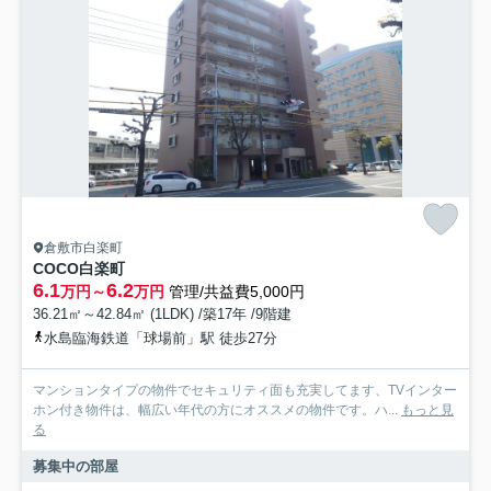
倉敷市白楽町
COCO白楽町
6.1
6.2
万円～
万円
管理/共益費5,000円
36.21㎡～42.84㎡ (1LDK) /築17年 /9階建
水島臨海鉄道「球場前」駅 徒歩27分
マンションタイプの物件でセキュリティ面も充実してます、TVインター
ホン付き物件は、幅広い年代の方にオススメの物件です。ハ...
もっと見
る
募集中の部屋