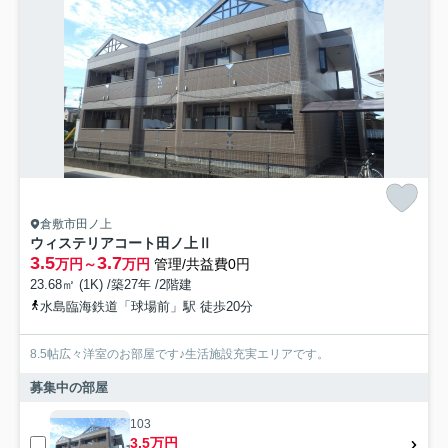
倉敷市田ノ上
ウィステリアコート田ノ上Ⅱ
3.5
3.7
万円～
万円
管理/共益費0円
23.68㎡ (1K) /築27年 /2階建
水島臨海鉄道「球場前」駅 徒歩20分
8.5帖広々洋室のお部屋です♪生活施設充実エリアです。
募集中の部屋
103
3.5万円