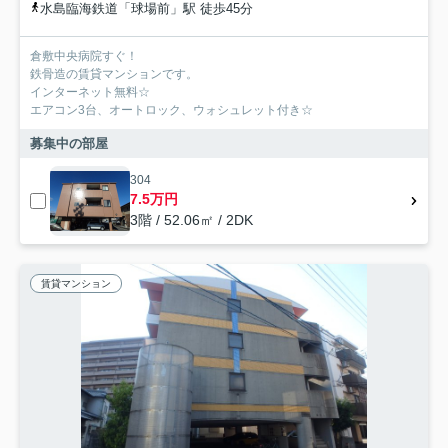
水島臨海鉄道「球場前」駅 徒歩45分
倉敷中央病院すぐ！
鉄骨造の賃貸マンションです。
インターネット無料☆
エアコン3台、オートロック、ウォシュレット付き☆
募集中の部屋
304
7.5万円
3階 / 52.06㎡ / 2DK
賃貸マンション