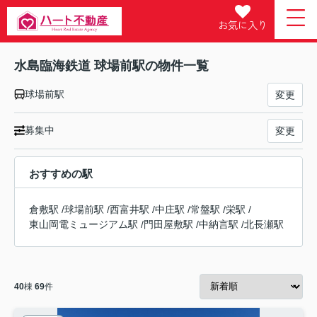
お気に入り
水島臨海鉄道 球場前駅の物件一覧
球場前駅
変更
募集中
変更
おすすめの駅
倉敷駅
/
球場前駅
/
西富井駅
/
中庄駅
/
常盤駅
/
栄駅
/
東山岡電ミュージアム駅
/
門田屋敷駅
/
中納言駅
/
北長瀬駅
40
棟
69
件