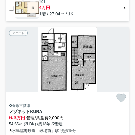
101
4万円
1階 / 27.04㎡ / 1K
アパート
倉敷市酒津
メゾネットKURA
6.3
万円
管理/共益費2,000円
54.65㎡ (2LDK) /築18年 /2階建
水島臨海鉄道「球場前」駅 徒歩15分