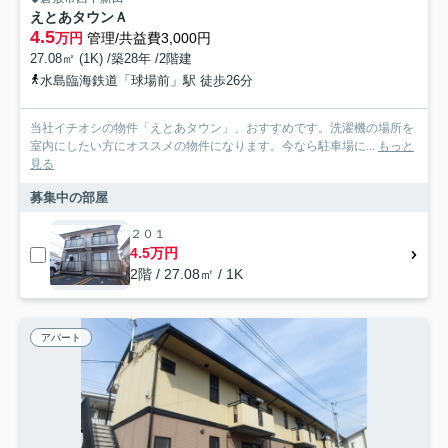
えとあタウンＡ
4.5
万円
管理/共益費3,000円
27.08㎡ (1K) /築28年 /2階建
水島臨海鉄道「球場前」駅 徒歩26分
当社イチオシの物件「えとあタウン」、おすすめです。洗濯機の場所を
室内にしたい方にオススメの物件になります。今なら駐車場に...
もっと
見る
募集中の部屋
２０１
4.5万円
2階 / 27.08㎡ / 1K
アパート