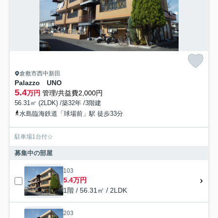
倉敷市西中新田
Palazzo UNO
5.4
万円
管理/共益費2,000円
56.31㎡ (2LDK) /築32年 /3階建
水島臨海鉄道「球場前」駅 徒歩33分
駐車場1台付☆
募集中の部屋
103
5.4万円
1階 / 56.31㎡ / 2LDK
203