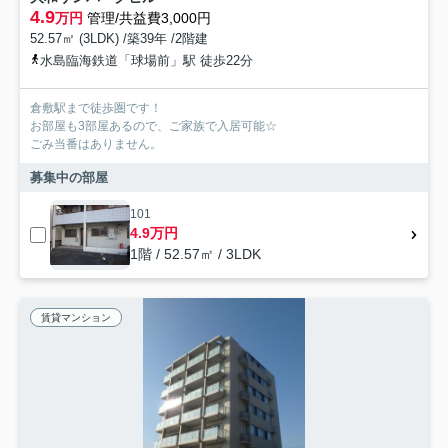
4.9
万円
管理/共益費3,000円
52.57㎡ (3LDK) /築39年 /2階建
水島臨海鉄道「球場前」駅 徒歩22分
倉敷駅まで徒歩圏です！
お部屋も3部屋あるので、ご家族で入居可能☆
ごみ当番はありません。
募集中の部屋
101
4.9万円
1階 / 52.57㎡ / 3LDK
賃貸マンション