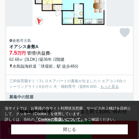
倉敷市大島
オアシス倉敷A
7.5
万円
管理/共益費-
62.68㎡ (3LDK) /築36年 /2階建
水島臨海鉄道「球場前」駅 徒歩48分
三和保育園すぐ！3ＬＤＫアパートの募集が出ました☆ エアコン4台☆
シーリングライト6台付☆ 犬・猫飼育可（賃料6,000...
もっと見る
募集中の部屋
当サイトでは、お客様の当サイト利用状況把握、サービス向上検討を目的と
201
検索条件を変更
まとめてお問い合わせ
して、クッキー（Cookie）を使用しています。
7.5万円
詳しくは、当社の
「Cookieの取扱いについて」
をご確認ください。
2階 / 62.68㎡ / 3LDK
メール
LINE
電話
閉じる