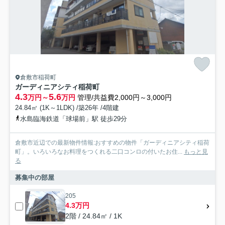
倉敷市稲荷町
ガーディニアシティ稲荷町
4.3
5.6
万円～
万円
管理/共益費2,000円～3,000円
24.84㎡ (1K～1LDK) /築26年 /4階建
水島臨海鉄道「球場前」駅 徒歩29分
倉敷市近辺での最新物件情報:おすすめの物件「ガーディニアシティ稲荷
町」。いろいろなお料理をつくれる二口コンロの付いたお住...
もっと見
る
募集中の部屋
205
4.3万円
2階 / 24.84㎡ / 1K