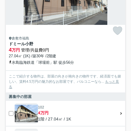
倉敷市福島
ドミール小野
4
万円
管理/共益費0円
27.04㎡ (1K) /築30年 /2階建
水島臨海鉄道「球場前」駅 徒歩56分
ここで紹介する物件は、部屋の向きが南向きの物件です、経済面でも嬉
しい、賃料4.5万円の魅力的なお部屋です、バルコニーなら...
もっと見
る
募集中の部屋
102
4万円
1階 / 27.04㎡ / 1K