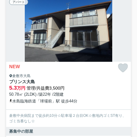
アパート
NEW
倉敷市大島
プリンス大島
5.3
万円
管理/共益費3,500円
50.78㎡ (2LDK) /築22年 /2階建
水島臨海鉄道「球場前」駅 徒歩44分
倉敷中央病院まで徒歩約10分☆駐車場２台目OK☆敷地内ゴミST有り、
ゴミ当番なし☆
募集中の部屋