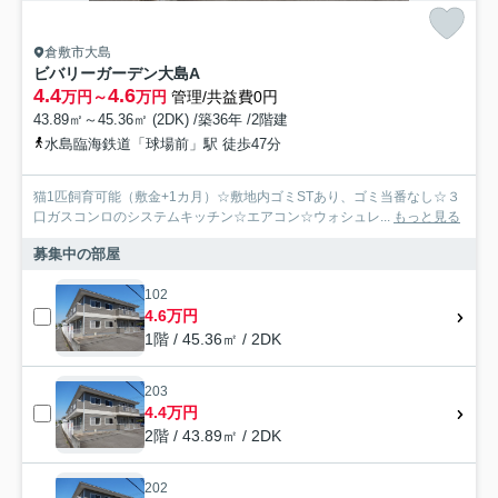
倉敷市大島
ビバリーガーデン大島A
4.4
4.6
万円～
万円
管理/共益費0円
43.89㎡～45.36㎡ (2DK) /築36年 /2階建
水島臨海鉄道「球場前」駅 徒歩47分
猫1匹飼育可能（敷金+1カ月）☆敷地内ゴミSTあり、ゴミ当番なし☆３
口ガスコンロのシステムキッチン☆エアコン☆ウォシュレ...
もっと見る
募集中の部屋
102
4.6万円
1階 / 45.36㎡ / 2DK
203
4.4万円
2階 / 43.89㎡ / 2DK
202