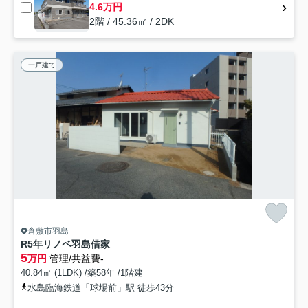
4.6万円
2階 / 45.36㎡ / 2DK
一戸建て
倉敷市羽島
R5年リノベ羽島借家
5
万円
管理/共益費-
40.84㎡ (1LDK) /築58年 /1階建
水島臨海鉄道「球場前」駅 徒歩43分