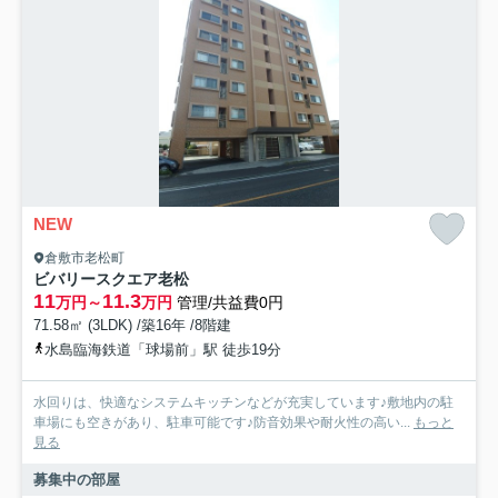
NEW
倉敷市老松町
ビバリースクエア老松
11
11.3
万円～
万円
管理/共益費0円
71.58㎡ (3LDK) /築16年 /8階建
水島臨海鉄道「球場前」駅 徒歩19分
水回りは、快適なシステムキッチンなどが充実しています♪敷地内の駐
車場にも空きがあり、駐車可能です♪防音効果や耐火性の高い...
もっと
見る
募集中の部屋