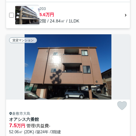
203
5.6万円
2階 / 24.84㎡ / 1LDK
賃貸マンション
倉敷市大島
オアシス六番館
7.5
万円
管理/共益費-
52.06㎡ (2DK) /築24年 /3階建