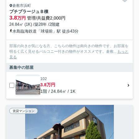
倉敷市浜町
プチプラージュＢ棟
3.8
万円
管理/共益費2,000円
24.84㎡ (1K) /築28年 /2階建
水島臨海鉄道「球場前」駅 徒歩43分
部屋の向きが気になる方、こちらの物件は南向きの物件です、お部屋を
明るく広く見せるバルコニー付きの物件がオススメです。倉敷...
もっと
見る
募集中の部屋
102
3.8万円
1階 / 24.84㎡ / 1K
賃貸マンション