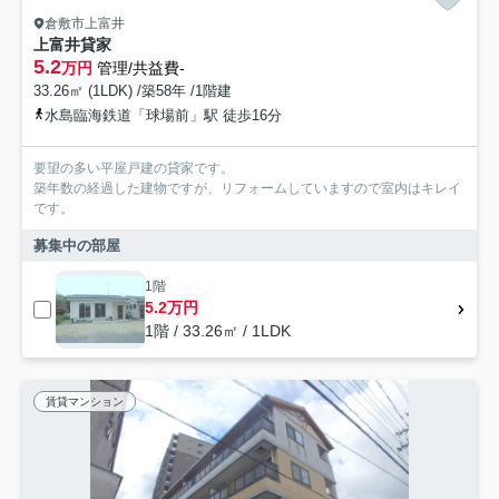
倉敷市上富井
上富井貸家
5.2
万円
管理/共益費-
33.26㎡ (1LDK) /築58年 /1階建
水島臨海鉄道「球場前」駅 徒歩16分
要望の多い平屋戸建の貸家です。
築年数の経過した建物ですが、リフォームしていますので室内はキレイ
です。
募集中の部屋
1階
5.2万円
1階 / 33.26㎡ / 1LDK
賃貸マンション