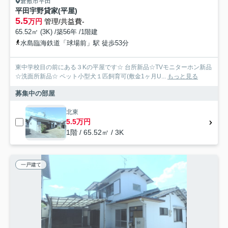
倉敷市平田
平田宇野貸家(平屋)
5.5
万円
管理/共益費-
65.52㎡ (3K) /築56年 /1階建
水島臨海鉄道「球場前」駅 徒歩53分
東中学校目の前にある３Kの平屋です☆ 台所新品☆TVモニターホン新品
☆洗面所新品☆ ペット小型犬１匹飼育可(敷金1ヶ月U...
もっと見る
募集中の部屋
北東
5.5万円
1階 / 65.52㎡ / 3K
一戸建て