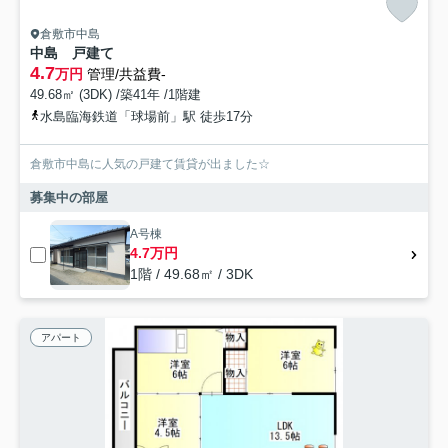
倉敷市中島
中島 戸建て
4.7
万円
管理/共益費-
49.68㎡ (3DK) /築41年 /1階建
水島臨海鉄道「球場前」駅 徒歩17分
倉敷市中島に人気の戸建て賃貸が出ました☆
募集中の部屋
A号棟
4.7万円
1階 / 49.68㎡ / 3DK
アパート