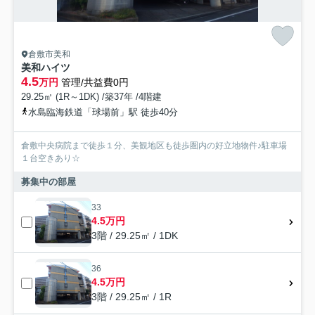
倉敷市美和
美和ハイツ
4.5
万円
管理/共益費0円
29.25㎡ (1R～1DK) /築37年 /4階建
水島臨海鉄道「球場前」駅 徒歩40分
倉敷中央病院まで徒歩１分、美観地区も徒歩圏内の好立地物件♪駐車場
１台空きあり☆
募集中の部屋
33
4.5万円
3階 / 29.25㎡ / 1DK
36
4.5万円
3階 / 29.25㎡ / 1R