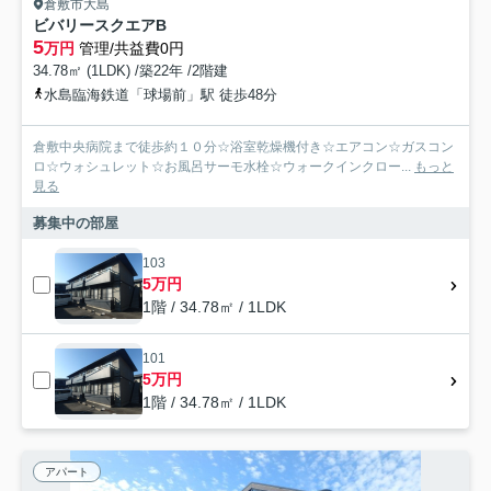
倉敷市大島
ビバリースクエアB
5
万円
管理/共益費0円
34.78㎡ (1LDK) /築22年 /2階建
水島臨海鉄道「球場前」駅 徒歩48分
倉敷中央病院まで徒歩約１０分☆浴室乾燥機付き☆エアコン☆ガスコン
ロ☆ウォシュレット☆お風呂サーモ水栓☆ウォークインクロー...
もっと
見る
募集中の部屋
103
5万円
1階 / 34.78㎡ / 1LDK
101
5万円
1階 / 34.78㎡ / 1LDK
アパート