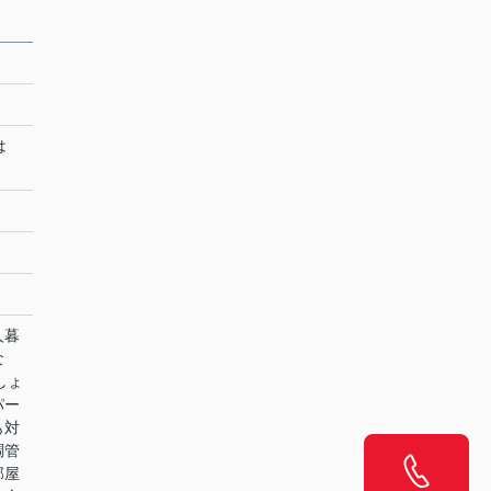
は
人暮
な
しょ
パー
も対
調管
部屋