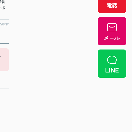
線倉
サポ
の見方
せ