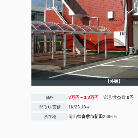
【外観】
3万円～3.3万円
管理/共益費
0円
価格
1K/23.18㎡
間取り/面積
岡山県
倉敷市
新田
2886-6
所在地