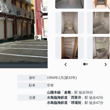
1994年1月(築32年)
築年
空有
駐車
山陽本線
「
倉敷
」駅 徒歩35分
水島臨海鉄道
「
西富井
」駅 徒歩42分
交通
水島臨海鉄道
「
球場前
」駅 徒歩47分