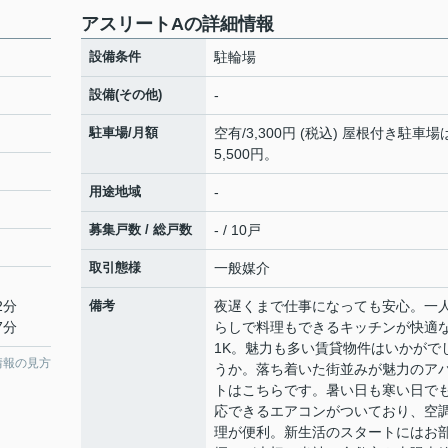
アスリートAの詳細情報
設備条件
駐輪場
設備(その他)
-
駐車場/月額
空有/3,300円 (税込) 屋根付き駐車場
5,500円。
用途地域
-
募集戸数 / 総戸数
- / 10戸
取引態様
一般媒介
2分
備考
夜遅くまで仕事になっても安心。一
7分
らしで料理もできるキッチンが快適
1K。魅力も多い賃貸物件はいかがで
情報の見方
うか。落ち着いた街並みが魅力のア
トはこちらです。暑い日も寒い日で
応できるエアコンがついており、空
理が便利。新生活のスタートにはお