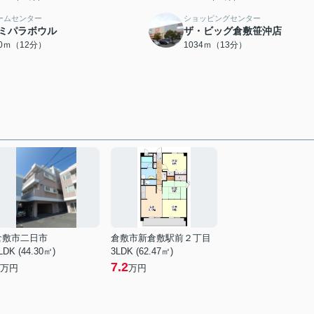
ームセンター
ショッピングセンター
ミパラボウル
ザ・ビッグ倉敷笹沖店
40ｍ（12分）
1034ｍ（13分）
倉敷市二日市
倉敷市新倉敷駅前２丁目
LDK (44.30㎡)
3LDK (62.47㎡)
7.2
万円
万円