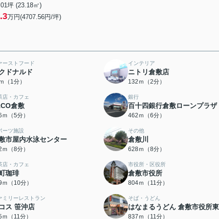
.01坪 (23.18㎡)
.3
万円(4707.56円/坪)
ァーストフード
インテリア
クドナルド
ニトリ倉敷店
7ｍ（1分）
132ｍ（2分）
茶店・カフェ
銀行
ACO倉敷
百十四銀行倉敷ローンプラザ
86ｍ（5分）
462ｍ（6分）
ポーツ施設
その他
敷市屋内水泳センター
倉敷川
62ｍ（8分）
628ｍ（8分）
茶店・カフェ
市役所・区役所
町珈琲
倉敷市役所
99ｍ（10分）
804ｍ（11分）
ァミリーレストラン
そば・うどん
コス 笹沖店
はなまるうどん 倉敷市役所
15ｍ（11分）
837ｍ（11分）