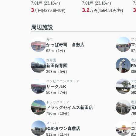
7.01坪 (23.18㎡)
7.01坪 (23.18㎡)
7
3
3.2
3
万円(4279.6円/坪)
万円(4564.91円/坪)
周辺施設
寿司
フ
かっぱ寿司 倉敷店
マ
62ｍ（1分）
6
保育園
喫
新田保育園
P
363ｍ（5分）
3
コンビニエンスストア
ス
サークルK
倉
507ｍ（7分）
5
ドラッグストア
喫
ドラッグセイムス新田店
元
780ｍ（10分）
7
スーパー
フ
ゆめタウン倉敷店
コ
812ｍ（11分）
8