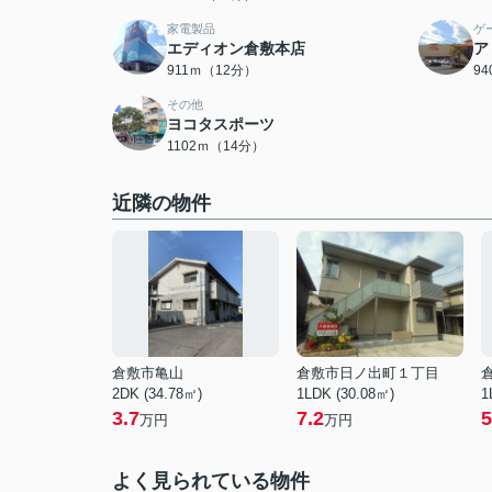
家電製品
ゲ
エディオン倉敷本店
ア
911ｍ（12分）
9
その他
ヨコタスポーツ
1102ｍ（14分）
近隣の物件
倉敷市亀山
倉敷市日ノ出町１丁目
2DK (34.78㎡)
1LDK (30.08㎡)
1
3.7
7.2
5
万円
万円
よく見られている物件