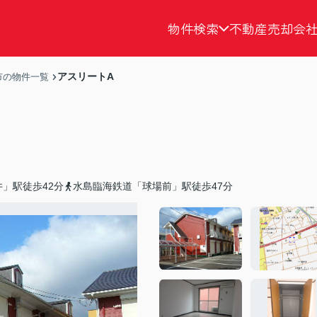
物件検索
不動産売却
会
アスリートA
市の物件一覧
」駅徒歩42分
水島臨海鉄道「球場前」駅徒歩47分