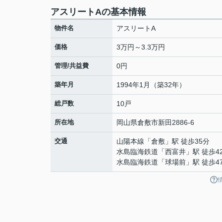
アスリートAの基本情報
物件名
アスリートA
価格
3万円～3.3万円
管理/共益費
0円
築年月
1994年1月（築32年）
総戸数
10戸
所在地
岡山県
倉敷市
新田
2886-6
交通
山陽本線
「
倉敷
」駅 徒歩35分
水島臨海鉄道
「
西富井
」駅 徒歩4
水島臨海鉄道
「
球場前
」駅 徒歩4