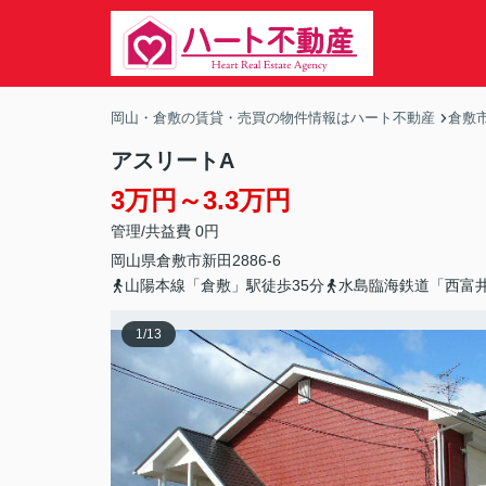
岡山・倉敷の賃貸・売買の物件情報はハート不動産
倉敷
アスリートA
3万円～3.3万円
管理/共益費 0円
岡山県
倉敷市
新田
2886-6
山陽本線「倉敷」駅徒歩35分
水島臨海鉄道「西富井
1
/
13