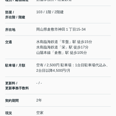
103 / 1階 / 2階建
部屋 /
所在階 / 階建
岡山県
倉敷市
神田
１丁目15-34
所在地
水島臨海鉄道
「
常盤
」駅 徒歩15分
交通
水島臨海鉄道
「
栄
」駅 徒歩17分
山陽本線
「
倉敷
」駅 徒歩105分
空有 / 2,500円 駐車場：1台目駐車場代込み、
駐車場 / 月額
2台目以降4,500円/月
- / -
更新料 /
更新事務手数料
2年
契約期間
空家
現況