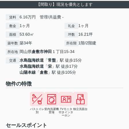
【間取り】現況を優先とします
6.16万円 管理/共益費 -
賃料
1ヶ月
1ヶ月
敷金
礼金
53.60㎡
16.21坪
面積
坪数
築34年
1階/2階建
築年数
所在階
岡山県
倉敷市
神田
１丁目15-34
所在地
水島臨海鉄道
「
常盤
」駅 徒歩15分
交通
水島臨海鉄道
「
栄
」駅 徒歩17分
山陽本線
「
倉敷
」駅 徒歩105分
物件の特徴
バストイレ
室内洗濯機
TVモニタ
独立洗面台
別
置場
付きインタ
ーホン
セールスポイント