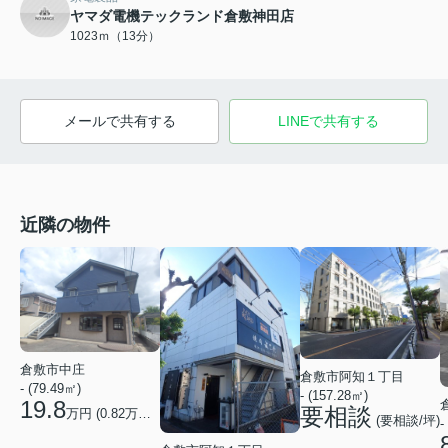
ヤマダ電機テックランド倉敷神田店
1023ｍ（13分）
メールで共有する
LINEで共有する
近隣の物件
倉敷市中庄
倉敷市阿知１丁目
- (79.49㎡)
- (157.28㎡)
19.8
要相談
万円 (
0.82
万円/坪)
(要相談/坪)
-