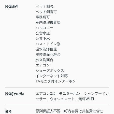
ペット相談
設備条件
ペット飼育可
事務所可
室内洗濯機置場
バルコニー
公営水道
公共下水
バス・トイレ別
温水洗浄便座
洗髪洗面化粧台
独立洗面台
エアコン
シューズボックス
インターネット対応
TVモニタ付インターホン
エアコン2台、モニターホン、シャンプードレ
設備(その他)
ッサー、ウォシュレット、無料Wi-Fi
原則保証人不要 町内会費は共益費に含む
備考