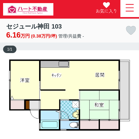
お気に入り
セジュール神田 103
6.16
万円
(0.38万円/坪)
管理/共益費 -
1
/
1