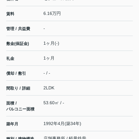
6.16万円
賃料
-
管理 / 共益費
1ヶ月(-)
敷金(保証金)
1ヶ月
礼金
- / -
償却 / 敷引
2LDK
間取り / 詳細
53.60㎡ / -
面積 /
バルコニー面積
1992年4月(築34年)
築年月
店舗事務所 / 軽量鉄骨
種別 / 建物構造