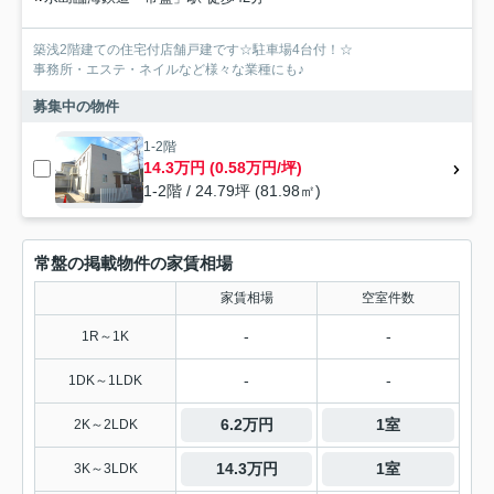
築浅2階建ての住宅付店舗戸建です☆駐車場4台付！☆
事務所・エステ・ネイルなど様々な業種にも♪
募集中の物件
1-2階
14.3万円 (0.58万円/坪)
1-2階 / 24.79坪 (81.98㎡)
常盤の掲載物件の家賃相場
家賃相場
空室件数
-
-
1R～1K
-
-
1DK～1LDK
6.2万円
1室
2K～2LDK
14.3万円
1室
3K～3LDK