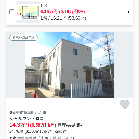
103
6.16万円 (0.38万円/坪)
1階 / 16.21坪 (53.60㎡)
住宅付店舗戸建
倉敷市連島町西之浦
シャルマン・ロコ
14.3
万円 (0.58万円/坪)
管理/共益費-
24.79坪 (81.98㎡) /築3年 /2階建
水島臨海鉄道「常盤」駅 徒歩42分