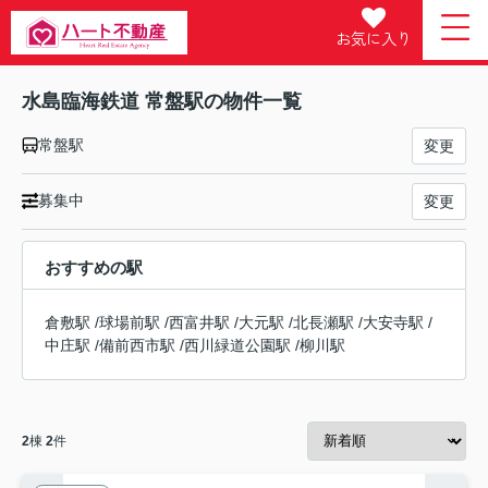
お気に入り
水島臨海鉄道 常盤駅の物件一覧
常盤駅
変更
募集中
変更
おすすめの駅
倉敷駅
/
球場前駅
/
西富井駅
/
大元駅
/
北長瀬駅
/
大安寺駅
/
中庄駅
/
備前西市駅
/
西川緑道公園駅
/
柳川駅
2
棟
2
件