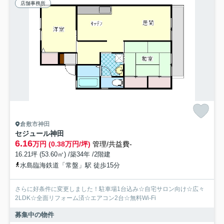
店舗事務所
倉敷市神田
セジュール神田
6.16
万円 (0.38万円/坪)
管理/共益費-
16.21坪 (53.60㎡) /築34年 /2階建
水島臨海鉄道「常盤」駅 徒歩15分
さらに好条件に変更しました！駐車場1台込み☆自宅サロン向け☆広々
2LDK☆全面リフォーム済☆エアコン2台☆無料Wi-Fi
募集中の物件