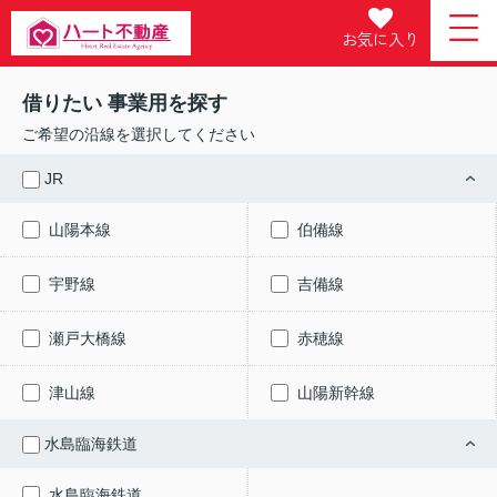
お気に入り
借りたい 事業用を探す
ご希望の沿線を選択してください
JR
山陽本線
伯備線
宇野線
吉備線
瀬戸大橋線
赤穂線
津山線
山陽新幹線
水島臨海鉄道
水島臨海鉄道