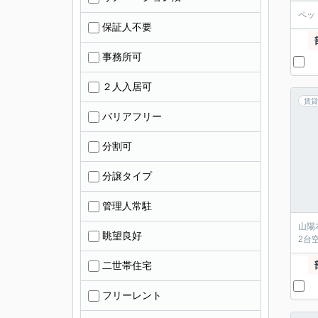
ペッ
保証人不要
事務所可
２人入居可
賃貸
バリアフリー
分割可
分譲タイプ
管理人常駐
山陽
眺望良好
2台
二世帯住宅
フリーレント