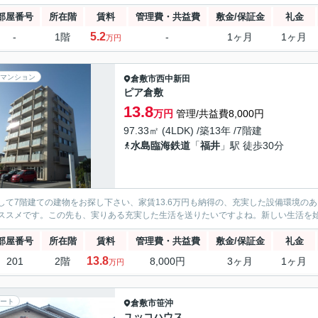
部屋番号
所在階
賃料
管理費・共益費
敷金/保証金
礼金
5.2
-
1階
-
1ヶ月
1ヶ月
万円
マンション
倉敷市
西中新田
ピア倉敷
13.8
万円
管理/共益費8,000円
97.33㎡ (4LDK) /築13年 /7階建
水島臨海鉄道
「
福井
」駅 徒歩30分
して7階建ての建物をお探し下さい、家賃13.6万円も納得の、充実した設備環境の
ススメです。この先も、実りある充実した生活を送りたいですよね。新しい生活を
部屋番号
所在階
賃料
管理費・共益費
敷金/保証金
礼金
13.8
201
2階
8,000円
3ヶ月
1ヶ月
万円
ート
倉敷市
笹沖
ユッコハウス