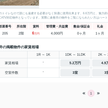
のトイレなので誰にも遠慮する必要がなく快適に使用出来ます、6.6万円と、魅力
CATV対応物件となっています。実際に倉敷市の物件をご覧になられたい方はハー
部屋番号
所在階
賃料
管理費・共益費
敷金/保証金
礼金
6
205
2階
4,000円
0ヶ月
1ヶ月
万円
井の掲載物件の家賃相場
1R ～ 1K
1DK ～ 1LDK
2K ～ 
-
家賃相場
5.2万円
4.
-
空室件数
3室
3
1