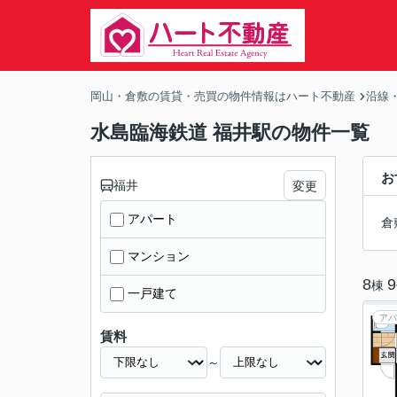
岡山・倉敷の賃貸・売買の物件情報はハート不動産
沿線
水島臨海鉄道 福井駅の物件一覧
お
福井
変更
アパート
倉
マンション
8
9
棟
一戸建て
アパ
賃料
～