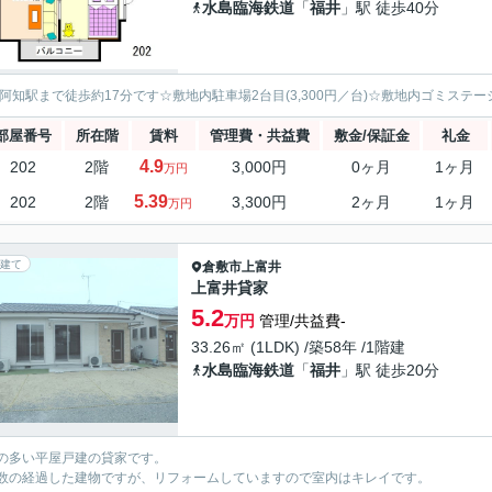
水島臨海鉄道
「
福井
」駅 徒歩40分
西阿知駅まで徒歩約17分です☆敷地内駐車場2台目(3,300円／台)☆敷地内ゴミステ
部屋番号
所在階
賃料
管理費・共益費
敷金/保証金
礼金
4.9
202
2階
3,000円
0ヶ月
1ヶ月
万円
5.39
202
2階
3,300円
2ヶ月
1ヶ月
万円
建て
倉敷市
上富井
上富井貸家
5.2
万円
管理/共益費-
33.26㎡ (1LDK) /築58年 /1階建
水島臨海鉄道
「
福井
」駅 徒歩20分
の多い平屋戸建の貸家です。
数の経過した建物ですが、リフォームしていますので室内はキレイです。