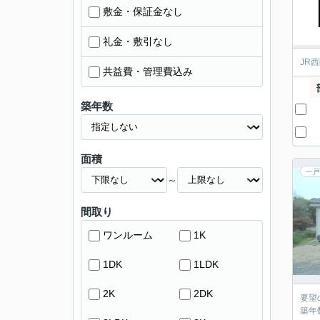
敷金・保証金なし
礼金・敷引なし
JR
共益費・管理費込み
築年数
面積
一戸
～
間取り
ワンルーム
1K
1DK
1LDK
2K
2DK
要望
築年