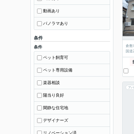
動画あり
パノラマあり
条件
倉敷
条件
国道
ペット飼育可
ペット専用設備
楽器相談
アパ
陽当り良好
閑静な住宅地
デザイナーズ
リノベーション済