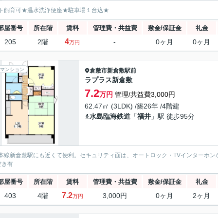
ト飼育可★温水洗浄便座★駐車場１台込★
部屋番号
所在階
賃料
管理費・共益費
敷金/保証金
礼金
4
205
2階
-
0ヶ月
0ヶ月
万円
マンション
倉敷市
新倉敷駅前
ラプラス新倉敷
7.2
万円
管理/共益費3,000円
62.47㎡ (3LDK) /築26年 /4階建
水島臨海鉄道
「
福井
」駅 徒歩95分
本線新倉敷駅にも近くて便利。セキュリティ面は、オートロック・TVインターホン
空き有
部屋番号
所在階
賃料
管理費・共益費
敷金/保証金
礼金
7.2
403
4階
3,000円
0ヶ月
2ヶ月
万円