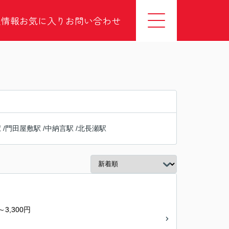
社情報
お気に入り
お問い合わせ
駅
/
門田屋敷駅
/
中納言駅
/
北長瀬駅
～3,300円