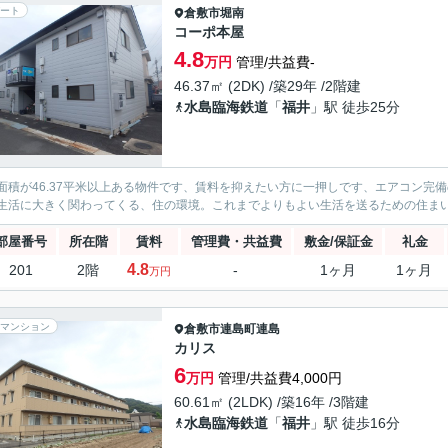
ート
倉敷市
堀南
コーポ本屋
4.8
万円
管理/共益費-
46.37㎡ (2DK) /築29年 /2階建
水島臨海鉄道
「
福井
」駅 徒歩25分
面積が46.37平米以上ある物件です、賃料を抑えたい方に一押しです、エアコン完
生活に大きく関わってくる、住の環境。これまでよりもよい生活を送るための住ま
部屋番号
所在階
賃料
管理費・共益費
敷金/保証金
礼金
4.8
201
2階
-
1ヶ月
1ヶ月
万円
マンション
倉敷市
連島町連島
カリス
6
万円
管理/共益費4,000円
60.61㎡ (2LDK) /築16年 /3階建
水島臨海鉄道
「
福井
」駅 徒歩16分