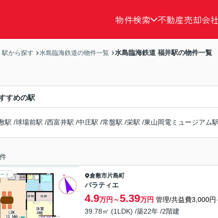
物件検索
不動産売却
会
水島臨海鉄道 福井駅の物件一覧
・駅から探す
水島臨海鉄道の物件一覧
すすめの駅
敷駅
/
球場前駅
/
西富井駅
/
中庄駅
/
常盤駅
/
栄駅
/
東山岡電ミュージアム
件
ート
倉敷市
片島町
バラティエ
4.9
5.39
万円～
万円
管理/共益費3,000円
39.78㎡ (1LDK) /築22年 /2階建