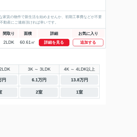
的な家賃の物件で新生活を始めませんか、初期工事費などが不要
ト不動産にご連絡頂ければ幸いです。
間取り
面積
詳細
お気に入り
2LDK
60.61㎡
詳細を見る
追加する
2LDK
3K ～ 3LDK
4K ～ 4LDK以上
9万円
6.1万円
13.8万円
室
2室
1室