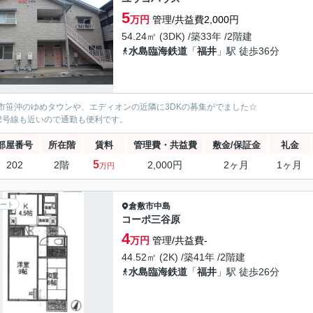
5
万円
管理/共益費2,000円
54.24㎡ (3DK) /築33年 /2階建
水島臨海鉄道
「
福井
」駅 徒歩36分
市笹沖のゆめタウンや、エディオンの近隣に3DKの募集がでました☆
2号線も近いので通勤も便利です。
部屋番号
所在階
賃料
管理費・共益費
敷金/保証金
礼金
5
202
2階
2,000円
2ヶ月
1ヶ月
万円
ート
倉敷市
中島
コーポ三谷原
4
万円
管理/共益費-
44.52㎡ (2K) /築41年 /2階建
水島臨海鉄道
「
福井
」駅 徒歩26分