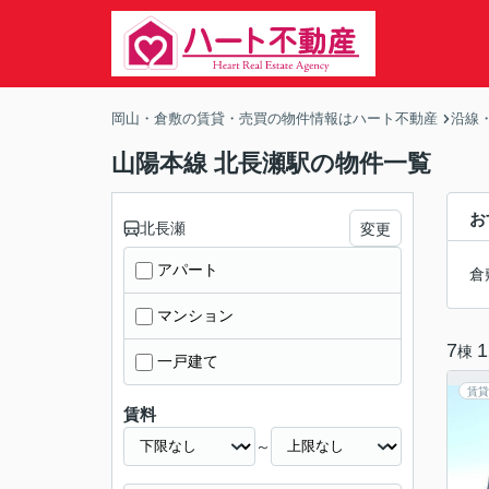
岡山・倉敷の賃貸・売買の物件情報はハート不動産
沿線
山陽本線 北長瀬駅の物件一覧
お
北長瀬
変更
アパート
倉
マンション
7
1
棟
一戸建て
賃貸
賃料
～