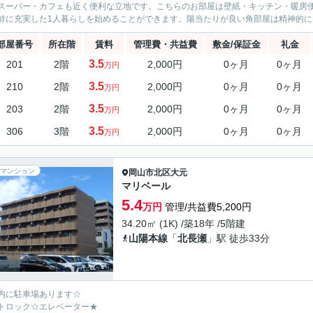
スーパー・カフェも近く便利な立地です。こちらのお部屋は壁紙・キッチン・暖房
鮮に充実した1人暮らしを始めることができます。陽当たりが良い角部屋は精神的にも
部屋番号
所在階
賃料
管理費・共益費
敷金/保証金
礼金
3.5
201
2階
2,000円
0ヶ月
0ヶ月
万円
3.5
210
2階
2,000円
0ヶ月
0ヶ月
万円
3.5
203
2階
2,000円
0ヶ月
0ヶ月
万円
3.5
306
3階
2,000円
0ヶ月
0ヶ月
万円
マンション
岡山市北区
大元
マリベール
5.4
万円
管理/共益費5,200円
34.20㎡ (1K) /築18年 /5階建
山陽本線
「
北長瀬
」駅 徒歩33分
内に駐車場あります☆
トロック☆エレベーター★