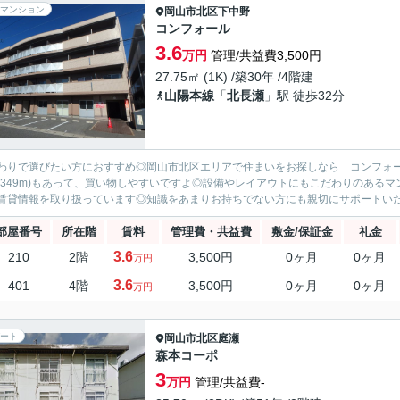
マンション
岡山市北区
下中野
コンフォール
3.6
万円
管理/共益費3,500円
27.75㎡ (1K) /築30年 /4階建
山陽本線
「
北長瀬
」駅 徒歩32分
わりで選びたい方におすすめ◎岡山市北区エリアで住まいをお探しなら「コンフォー
(349m)もあって、買い物しやすいですよ◎設備やレイアウトにもこだわりのある
賃貸情報を取り扱っています◎知識をあまりお持ちでない方にも親切にサポートいたし
部屋番号
所在階
賃料
管理費・共益費
敷金/保証金
礼金
3.6
210
2階
3,500円
0ヶ月
0ヶ月
万円
3.6
401
4階
3,500円
0ヶ月
0ヶ月
万円
ート
岡山市北区
庭瀬
森本コーポ
3
万円
管理/共益費-