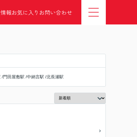
社情報
お気に入り
お問い合わせ
駅
/
門田屋敷駅
/
中納言駅
/
北長瀬駅