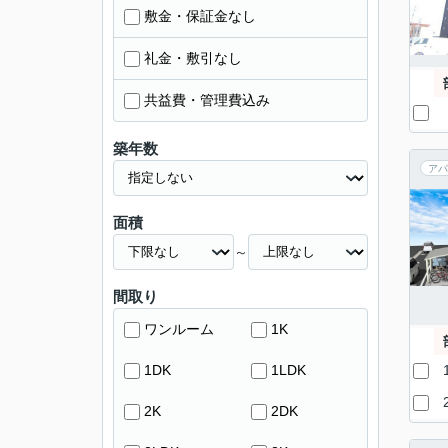
敷金・保証金なし
礼金・敷引なし
共益費・管理費込み
築年数
アパ
面積
～
間取り
ワンルーム
1K
1DK
1LDK
2K
2DK