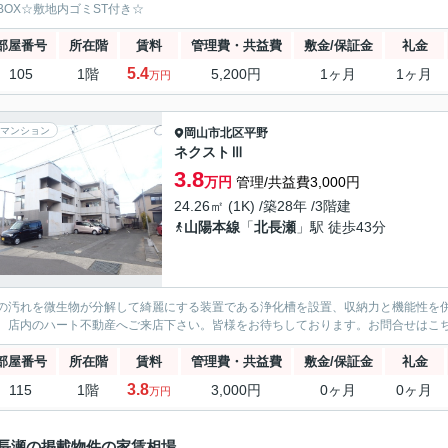
BOX☆敷地内ゴミST付き☆
部屋番号
所在階
賃料
管理費・共益費
敷金/保証金
礼金
5.4
105
1階
5,200円
1ヶ月
1ヶ月
万円
マンション
岡山市北区
平野
ネクストⅢ
3.8
万円
管理/共益費3,000円
24.26㎡ (1K) /築28年 /3階建
山陽本線
「
北長瀬
」駅 徒歩43分
の汚れを微生物が分解して綺麗にする装置である浄化槽を設置、収納力と機能性を
、店内のハート不動産へご来店下さい。皆様をお待ちしております。お問合せはこちらから
部屋番号
所在階
賃料
管理費・共益費
敷金/保証金
礼金
3.8
115
1階
3,000円
0ヶ月
0ヶ月
万円
長瀬の掲載物件の家賃相場