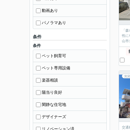
動画あり
パノラマあり
「森
性に
条件
山市
条件
ペット飼育可
ペット専用設備
賃貸
楽器相談
陽当り良好
閑静な住宅地
デザイナーズ
交通
リノベーション済