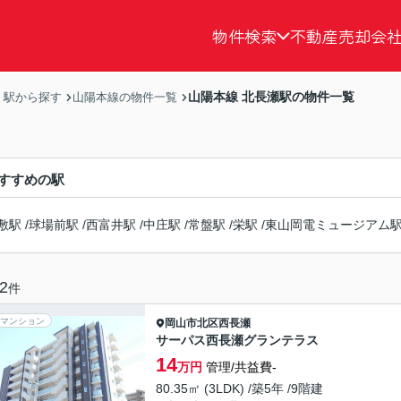
物件検索
不動産売却
会
山陽本線 北長瀬駅の物件一覧
・駅から探す
山陽本線の物件一覧
すすめの駅
敷駅
/
球場前駅
/
西富井駅
/
中庄駅
/
常盤駅
/
栄駅
/
東山岡電ミュージアム
2
件
マンション
岡山市北区
西長瀬
サーパス西長瀬グランテラス
14
万円
管理/共益費-
80.35㎡ (3LDK) /築5年 /9階建