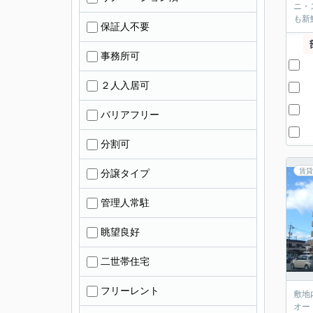
ニ・
も新
保証人不要
事務所可
２人入居可
バリアフリー
分割可
賃貸
分譲タイプ
管理人常駐
眺望良好
二世帯住宅
フリーレント
敷地
オー