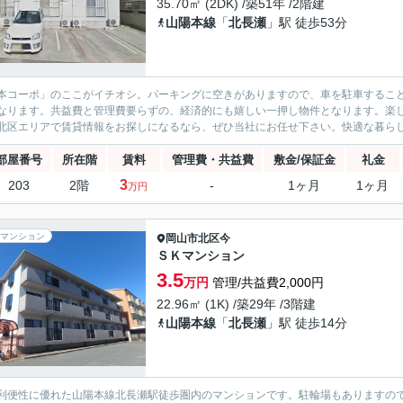
35.70㎡ (2DK) /築51年 /2階建
山陽本線
「
北長瀬
」駅 徒歩53分
本コーポ」のここがイチオシ。パーキングに空きがありますので、車を駐車するこ
なります。共益費と管理費要らずの、経済的にも嬉しい一押し物件となります。楽
北区エリアで賃貸情報をお探しになるなら、ぜひ当社にお任せ下さい。快適な暮らし
部屋番号
所在階
賃料
管理費・共益費
敷金/保証金
礼金
3
203
2階
-
1ヶ月
1ヶ月
万円
マンション
岡山市北区
今
ＳＫマンション
3.5
万円
管理/共益費2,000円
22.96㎡ (1K) /築29年 /3階建
山陽本線
「
北長瀬
」駅 徒歩14分
利便性に優れた山陽本線北長瀬駅徒歩圏内のマンションです。駐輪場もありますの