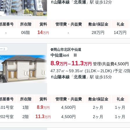
山陽本線
「
北長瀬
」駅 徒歩12分
部屋番号
所在階
賃料
管理費・共益費
敷金/保証金
礼金
14
-
06階
-
28万円
14万円
万円
ート
岡山市北区
中仙道
中仙道iori Ⅲ
8.9
11.3
万円～
万円
管理/共益費4,500円
47.37㎡～59.35㎡ (1LDK～2LDK) /予定 /
山陽本線
「
北長瀬
」駅 徒歩15分
部屋番号
所在階
賃料
管理費・共益費
敷金/保証金
礼金
8.9
101号室
1階
4,500円
2ヶ月
1ヶ月
万円
11.3
202号室
2階
4,500円
2ヶ月
1ヶ月
万円