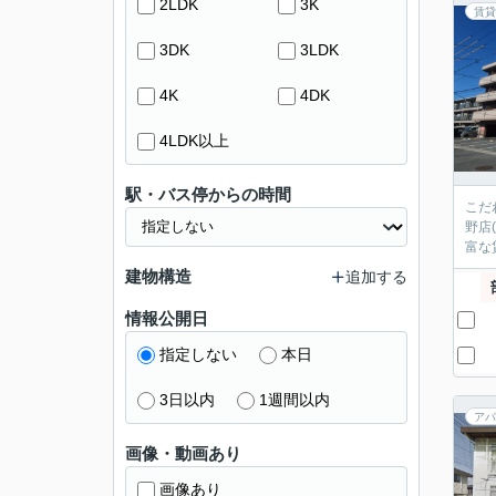
2LDK
3K
賃貸
3DK
3LDK
4K
4DK
4LDK以上
駅・バス停からの時間
こだ
野店
富な
建物構造
追加する
情報公開日
指定しない
本日
3日以内
1週間以内
アパ
画像・動画あり
画像あり