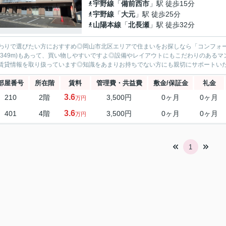
宇野線
「
備前西市
」駅 徒歩15分
宇野線
「
大元
」駅 徒歩25分
山陽本線
「
北長瀬
」駅 徒歩32分
わりで選びたい方におすすめ◎岡山市北区エリアで住まいをお探しなら「コンフォー
(349m)もあって、買い物しやすいですよ◎設備やレイアウトにもこだわりのある
賃貸情報を取り扱っています◎知識をあまりお持ちでない方にも親切にサポートいたし
部屋番号
所在階
賃料
管理費・共益費
敷金/保証金
礼金
3.6
210
2階
3,500円
0ヶ月
0ヶ月
万円
3.6
401
4階
3,500円
0ヶ月
0ヶ月
万円
1