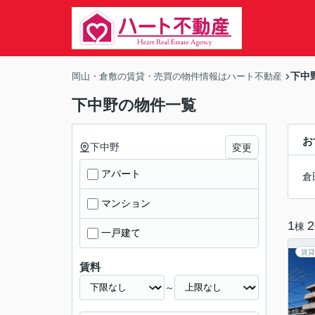
下中
岡山・倉敷の賃貸・売買の物件情報はハート不動産
下中野の物件一覧
お
下中野
変更
アパート
倉
マンション
1
2
棟
一戸建て
賃貸
賃料
～