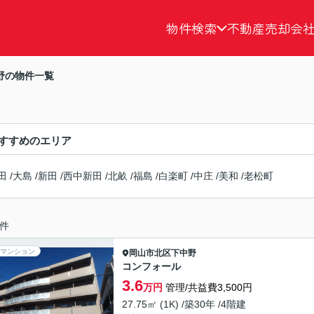
物件検索
不動産売却
会
野の物件一覧
すすめのエリア
田
/
大島
/
新田
/
西中新田
/
北畝
/
福島
/
白楽町
/
中庄
/
美和
/
老松町
件
マンション
岡山市北区
下中野
コンフォール
3.6
万円
管理/共益費3,500円
27.75㎡ (1K) /築30年 /4階建