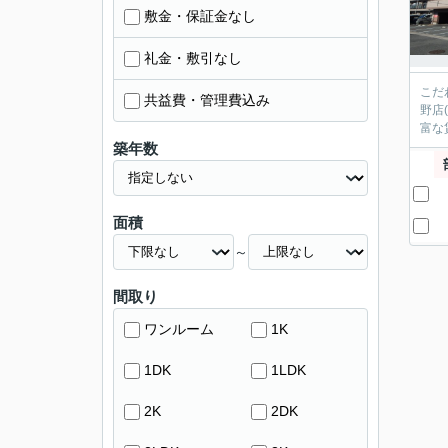
敷金・保証金なし
礼金・敷引なし
こだ
共益費・管理費込み
野店
富な
築年数
面積
～
間取り
ワンルーム
1K
1DK
1LDK
2K
2DK