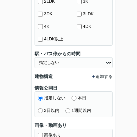
2LDK
3K
3DK
3LDK
4K
4DK
4LDK以上
駅・バス停からの時間
建物構造
追加する
情報公開日
指定しない
本日
3日以内
1週間以内
画像・動画あり
画像あり