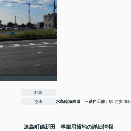
-
駐車
水島臨海鉄道
「
三菱自工前
」駅 徒歩29
交通
連島町鶴新田 事業用貸地の詳細情報