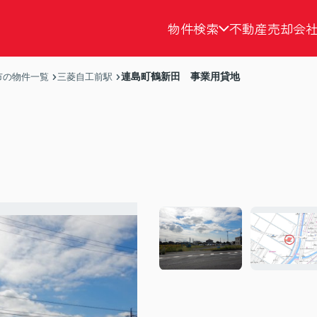
物件検索
不動産売却
会
連島町鶴新田 事業用貸地
市の物件一覧
三菱自工前駅