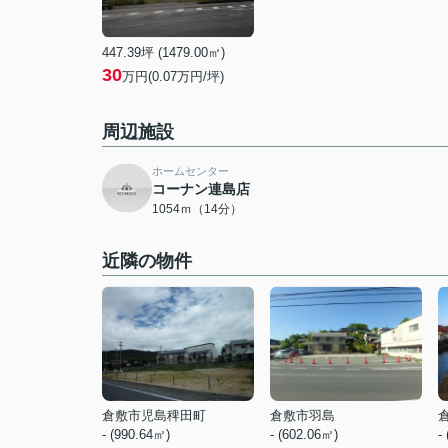
447.39坪 (1479.00㎡)
30
万円(0.07万円/坪)
周辺施設
ホームセンター
コーナン連島店
1054ｍ（14分）
近隣の物件
倉敷市児島稗田町
倉敷市羽島
- (990.64㎡)
- (602.06㎡)
-