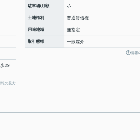
駐車場/月額
-/-
土地権利
普通賃借権
用途地域
無指定
取引態様
一般媒介
情報
歩29
情報の見方