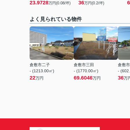
23.9728
36
6
万円(0.08/坪)
万円(0.2/坪)
よく見られている物件
倉敷市二子
倉敷市三田
倉敷市
- (1213.00㎡)
- (1770.00㎡)
- (602
22
69.6046
36
万円
万円
万