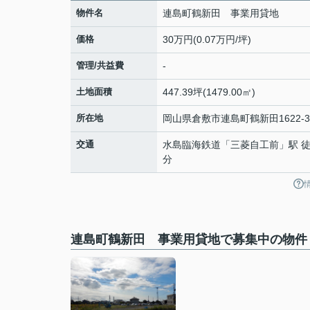
物件名
連島町鶴新田 事業用貸地
価格
30万円(0.07万円/坪)
管理/共益費
-
土地面積
447.39坪(1479.00㎡)
所在地
岡山県
倉敷市
連島町鶴新田
1622-3
交通
水島臨海鉄道
「
三菱自工前
」駅 徒
分
連島町鶴新田 事業用貸地で募集中の物件