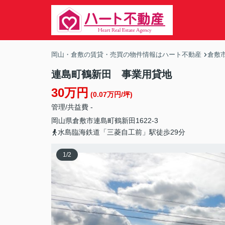
岡山・倉敷の賃貸・売買の物件情報はハート不動産
倉敷
連島町鶴新田 事業用貸地
30万円
(0.07万円/坪)
管理/共益費 -
岡山県
倉敷市
連島町鶴新田
1622-3
水島臨海鉄道「三菱自工前」駅徒歩29分
1
/
2