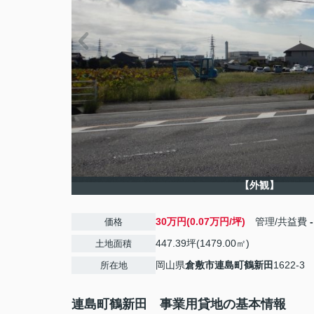
【外観】
30万円(0.07万円/坪)
管理/共益費
-
価格
447.39坪(1479.00㎡)
土地面積
岡山県
倉敷市
連島町鶴新田
1622-3
所在地
連島町鶴新田 事業用貸地の基本情報