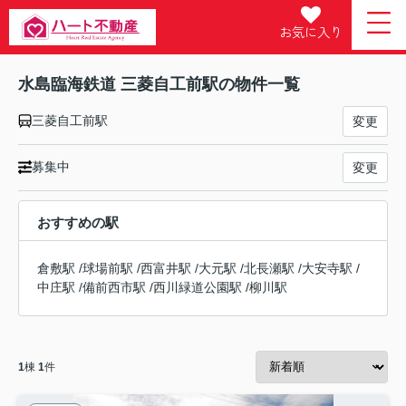
お気に入り
水島臨海鉄道 三菱自工前駅の物件一覧
三菱自工前駅
変更
募集中
変更
おすすめの駅
倉敷駅
/
球場前駅
/
西富井駅
/
大元駅
/
北長瀬駅
/
大安寺駅
/
中庄駅
/
備前西市駅
/
西川緑道公園駅
/
柳川駅
1
棟
1
件