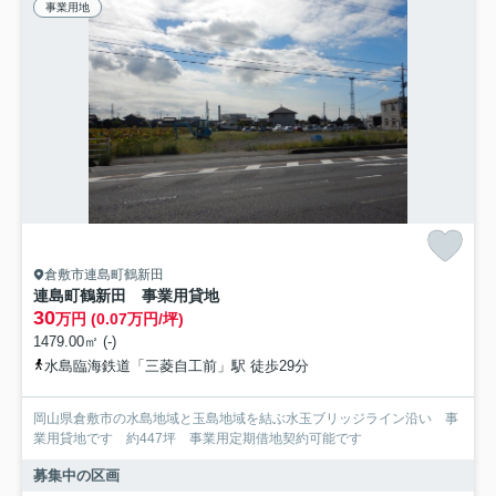
事業用地
倉敷市連島町鶴新田
連島町鶴新田 事業用貸地
30
万円 (0.07万円/坪)
1479.00㎡ (-)
水島臨海鉄道「三菱自工前」駅 徒歩29分
岡山県倉敷市の水島地域と玉島地域を結ぶ水玉ブリッジライン沿い 事
業用貸地です 約447坪 事業用定期借地契約可能です
募集中の区画