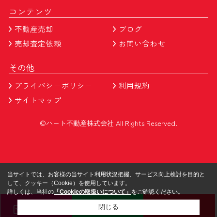
コンテンツ
不動産売却
ブログ
売却査定依頼
お問い合わせ
その他
プライバシーポリシー
利用規約
サイトマップ
©ハート不動産株式会社 All Rights Reserved.
当サイトでは、お客様の当サイト利用状況把握、サービス向上検討を目的と
して、クッキー（Cookie）を使用しています。
詳しくは、当社の
「Cookieの取扱いについて」
をご確認ください。
メール
LINE
電話
閉じる