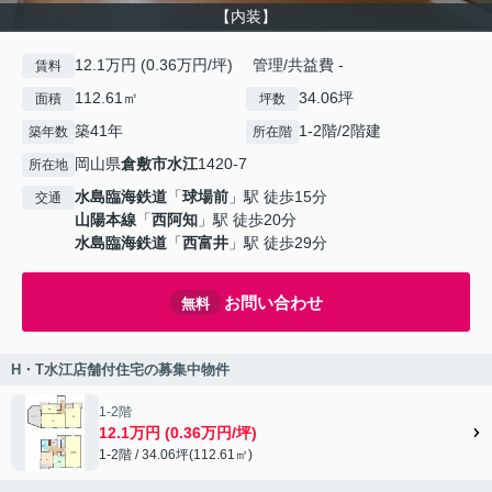
【内装】
12.1万円 (0.36万円/坪) 管理/共益費 -
賃料
112.61㎡
34.06坪
面積
坪数
築41年
1-2階/2階建
築年数
所在階
岡山県
倉敷市
水江
1420-7
所在地
水島臨海鉄道
「
球場前
」駅 徒歩15分
交通
山陽本線
「
西阿知
」駅 徒歩20分
水島臨海鉄道
「
西富井
」駅 徒歩29分
お問い合わせ
無料
H・T水江店舗付住宅の募集中物件
1-2階
12.1万円 (0.36万円/坪)
1-2階 / 34.06坪(112.61㎡)