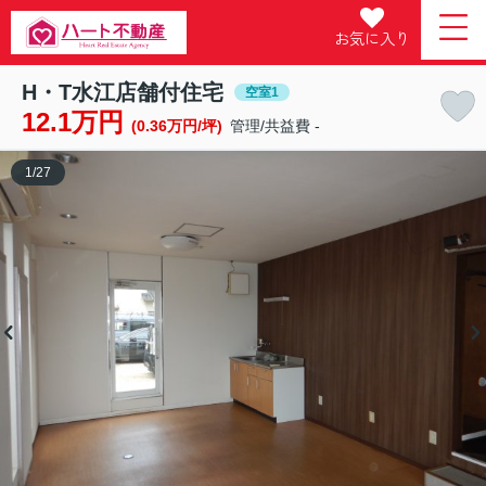
お気に入り
H・T水江店舗付住宅
空室1
12.1万円
(0.36万円/坪)
管理/共益費 -
1
/
27