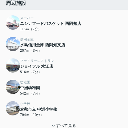
周辺施設
スーパー
ニシナフードバスケット 西阿知店
116ｍ（2分）
信用金庫
水島信用金庫 西阿知支店
207ｍ（3分）
ファミリーレストラン
ジョイフル 水江店
516ｍ（7分）
幼稚園
中洲幼稚園
542ｍ（7分）
小学校
倉敷市立 中洲小学校
794ｍ（10分）
すべて見る