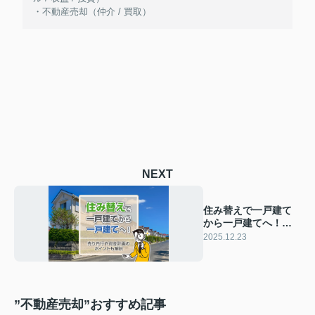
・不動産売却（仲介 / 買取）
NEXT
住み替えで一戸建て
から一戸建てへ！売
り先行や資金計画の
2025.12.23
ポイントも解説
”不動産売却”おすすめ記事