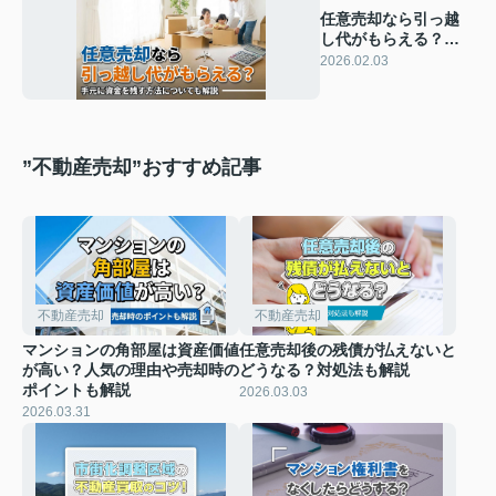
任意売却なら引っ越
し代がもらえる？手
元に資金を残す方法
2026.02.03
についても解説
”不動産売却”おすすめ記事
不動産売却
不動産売却
マンションの角部屋は資産価値
任意売却後の残債が払えないと
が高い？人気の理由や売却時の
どうなる？対処法も解説
ポイントも解説
2026.03.03
2026.03.31