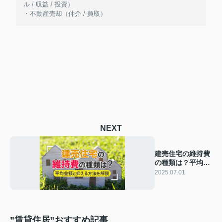
ル / 収益 / 投資）
・不動産売却（仲介 / 買取）
NEXT
建売住宅の維持費
の種類は？平均金
額と抑える方法を
2025.07.01
解説
”賃貸住居”おすすめ記事