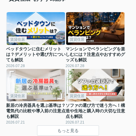
賃貸住居
賃貸住居
ベッドタウンに住むメリット
マンションでベランピングを楽
は？デメリットや選び方につい
しむには？注意点やおすすめグ
ても解説
ッズも解説
2026.07.28
2026.07.28
賃貸住居
賃貸住居
新居の冷房器具を選ぶ基準は？
ソファの選び方で迷う方へ！構
電気代の比較や導入前の注意点
造や生地と購入時の大切な注意
も解説
点も解説
2026.07.21
2026.07.21
もっと見る