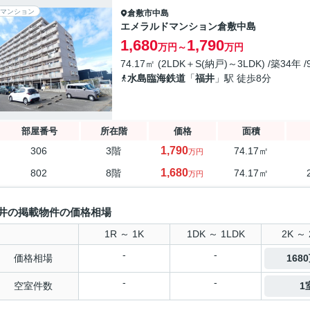
マンション
倉敷市
中島
エメラルドマンション倉敷中島
1,680
1,790
万円～
万円
74.17㎡ (2LDK＋S(納戸)～3LDK) /築34年 
水島臨海鉄道
「
福井
」駅 徒歩8分
部屋番号
所在階
価格
面積
1,790
306
3階
74.17㎡
万円
1,680
802
8階
74.17㎡
万円
井の掲載物件の価格相場
1R ～ 1K
1DK ～ 1LDK
2K ～ 
-
-
価格相場
168
-
-
空室件数
1