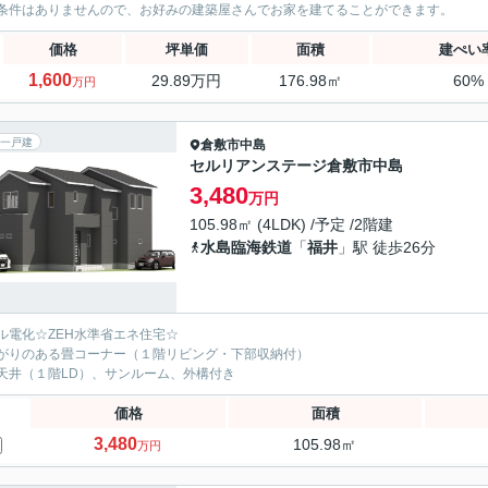
条件はありませんので、お好みの建築屋さんでお家を建てることができます。
価格
坪単価
面積
建ぺい
1,600
29.89万円
176.98㎡
60%
万円
一戸建
倉敷市
中島
セルリアンステージ倉敷市中島
3,480
万円
105.98㎡ (4LDK) /予定 /2階建
水島臨海鉄道
「
福井
」駅 徒歩26分
ル電化☆ZEH水準省エネ住宅☆
がりのある畳コーナー（１階リビング・下部収納付）
天井（１階LD）、サンルーム、外構付き
価格
面積
3,480
105.98㎡
万円