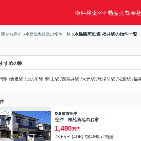
物件検索
不動産売却
会
水島臨海鉄道 福井駅の物件一覧
・駅から探す
水島臨海鉄道の物件一覧
すすめの駅
岡駅
/
倉敷駅
/
上の町駅
/
岡山駅
/
西富井駅
/
大元駅
/
球場前駅
/
児島駅
/
福
件
一戸建
倉敷市
笹沖
笹沖 桜苑角地のお家
1,480
万円
78.65㎡ (4DK) /築48年 /2階建