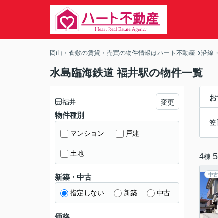
岡山・倉敷の賃貸・売買の物件情報はハート不動産
沿線
水島臨海鉄道 福井駅の物件一覧
お
福井
変更
物件種別
笠
マンション
戸建
土地
4
5
棟
中古
新築・中古
指定しない
新築
中古
価格