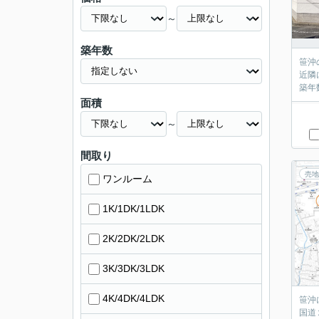
～
築年数
笹沖
近隣
築年
面積
～
間取り
売地
ワンルーム
1K/1DK/1LDK
2K/2DK/2LDK
3K/3DK/3LDK
4K/4DK/4LDK
笹沖
国道