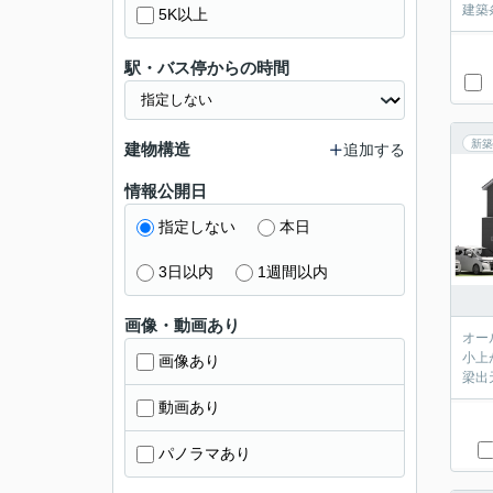
建築
5K以上
駅・バス停からの時間
新築
建物構造
追加する
情報公開日
指定しない
本日
3日以内
1週間以内
画像・動画あり
オー
小上
画像あり
梁出
動画あり
パノラマあり