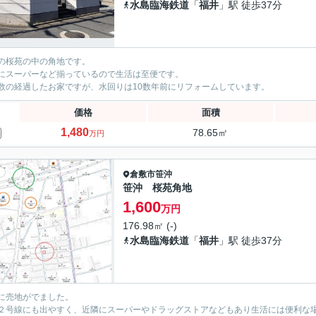
水島臨海鉄道
「
福井
」駅 徒歩37分
の桜苑の中の角地です。
にスーパーなど揃っているので生活は至便です。
数の経過したお家ですが、水回りは10数年前にリフォームしています。
価格
面積
1,480
78.65㎡
万円
倉敷市
笹沖
笹沖 桜苑角地
1,600
万円
176.98㎡ (-)
水島臨海鉄道
「
福井
」駅 徒歩37分
に売地がでました。
２号線にも出やすく、近隣にスーパーやドラッグストアなどもあり生活には便利な