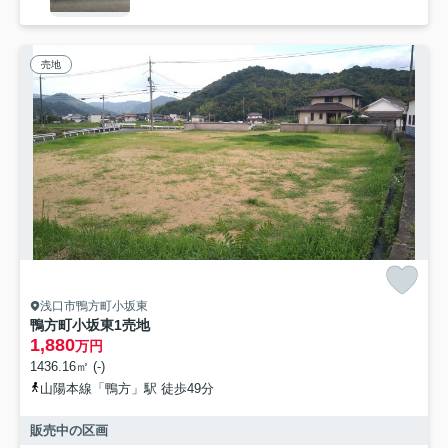
売地
浅口市鴨方町小坂東
鴨方町小坂東1売地
1,880
万円
1436.16㎡ (-)
山陽本線「鴨方」駅 徒歩49分
販売中の区画