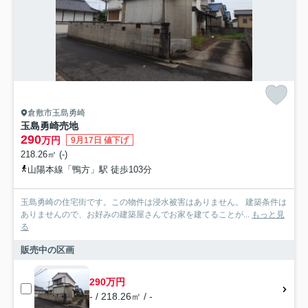
倉敷市玉島勇崎
玉島勇崎売地
290
万円
9月17日 値下げ
218.26㎡ (-)
山陽本線「鴨方」駅 徒歩103分
玉島勇崎の住宅街です。この物件は浸水被害はありません。 建築条件は
ありませんので、お好みの建築屋さんでお家を建てることが...
もっと見
る
販売中の区画
290万円
- / 218.26㎡ / -