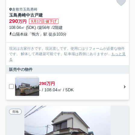
倉敷市玉島勇崎
玉島勇崎中古戸建
290
万円
9月17日 値下げ
108.04㎡ (5DK) /築56年 /2階建
山陽本線「鴨方」駅 徒歩103分
現況は古家付きです。現況渡しです。使用にはリフォームが必要な物件
です。 解体して再建築可能です。駐車場は西側にありますが...
もっと見
る
販売中の物件
290万円
- / 108.04㎡ / 5DK
売地