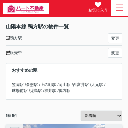
お気に入り
山陽本線 鴨方駅の物件一覧
鴨方駅
変更
販売中
変更
おすすめの駅
笠岡駅
/
倉敷駅
/
上の町駅
/
岡山駅
/
西富井駅
/
大元駅
/
球場前駅
/
児島駅
/
福井駅
/
鴨方駅
5
棟
5
件