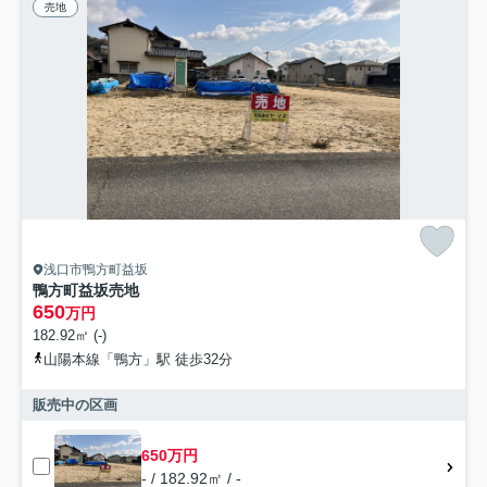
売地
浅口市鴨方町益坂
鴨方町益坂売地
650
万円
182.92㎡ (-)
山陽本線「鴨方」駅 徒歩32分
販売中の区画
650万円
- / 182.92㎡ / -