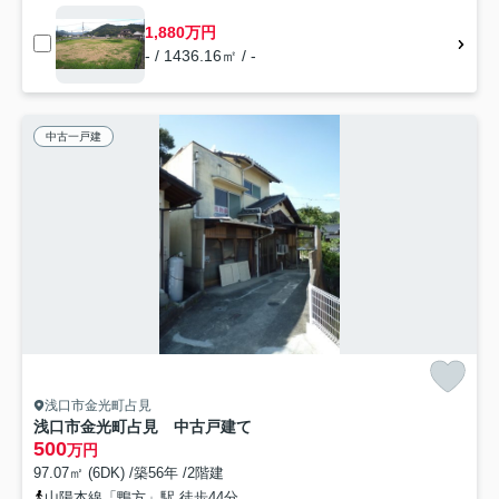
1,880万円
- / 1436.16㎡ / -
中古一戸建
浅口市金光町占見
浅口市金光町占見 中古戸建て
500
万円
97.07㎡ (6DK) /築56年 /2階建
山陽本線「鴨方」駅 徒歩44分