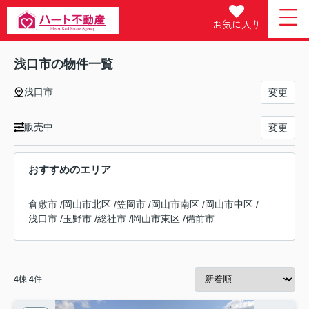
お気に入り
浅口市の物件一覧
浅口市
変更
販売中
変更
おすすめのエリア
倉敷市
/
岡山市北区
/
笠岡市
/
岡山市南区
/
岡山市中区
/
浅口市
/
玉野市
/
総社市
/
岡山市東区
/
備前市
4
棟
4
件