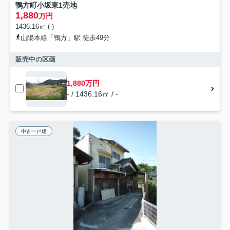
鴨方町小坂東1売地
1,880
万円
1436.16㎡ (-)
山陽本線「鴨方」駅 徒歩49分
販売中の区画
1,880万円
- / 1436.16㎡ / -
中古一戸建