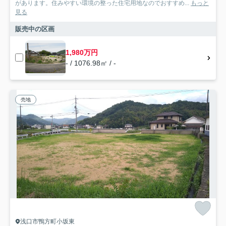
があります。住みやすい環境の整った住宅用地なのでおすすめ...
もっと
見る
販売中の区画
1,980万円
- / 1076.98㎡ / -
売地
浅口市鴨方町小坂東