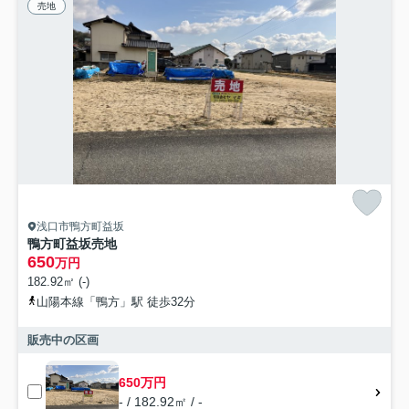
売地
浅口市鴨方町益坂
鴨方町益坂売地
650
万円
182.92㎡ (-)
山陽本線「鴨方」駅 徒歩32分
販売中の区画
650万円
- / 182.92㎡ / -