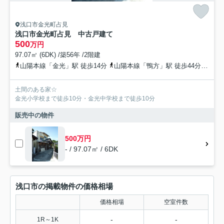
浅口市金光町占見
浅口市金光町占見 中古戸建て
500
万円
97.07㎡ (6DK) /築56年 /2階建
山陽本線「金光」駅 徒歩14分
山陽本線「鴨方」駅 徒歩44分
山陽
土間のある家☆
金光小学校まで徒歩10分・金光中学校まで徒歩10分
販売中の物件
500万円
- / 97.07㎡ / 6DK
浅口市の掲載物件の価格相場
価格相場
空室件数
-
-
1R～1K