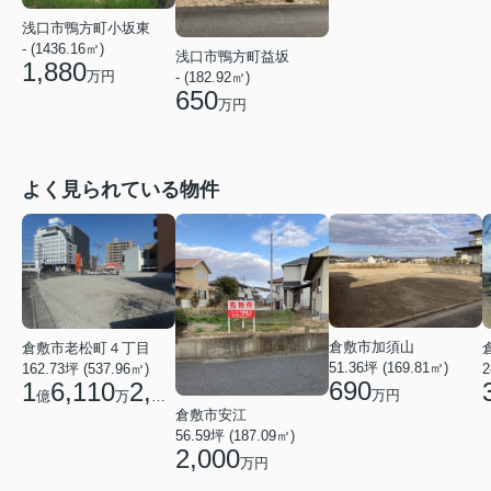
浅口市鴨方町小坂東
- (1436.16㎡)
浅口市鴨方町益坂
1,880
万円
- (182.92㎡)
650
万円
よく見られている物件
倉敷市加須山
倉敷市老松町４丁目
51.36坪 (169.81㎡)
162.73坪 (537.96㎡)
2
690
1
6,110
2,700
万円
億
万
円
倉敷市安江
56.59坪 (187.09㎡)
2,000
万円