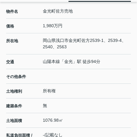
金光町佐方売地
物件名
1,980万円
価格
岡山県
浅口市
金光町佐方
2539-1、2539-4、
所在地
2540、2563
山陽本線
「
金光
」駅 徒歩94分
交通
その他条件
所有権
土地権利
無
建築条件
1076.98㎡
土地面積
-/記載なし
私道負担面積 /