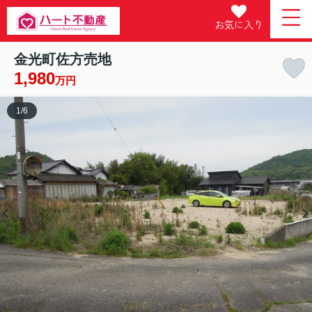
お気に入り
金光町佐方売地
1,980
万円
1
/
6