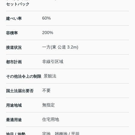
セットバック
60%
建ぺい率
200%
容積率
一方(東 公道 3.2m)
接道状況
非線引区域
都市計画
景観法
その他法令上の制限
不要
国土法届出要否
無指定
用途地域
住宅用地
最適用途
宅地、雑種地 / 平坦
地目 / 地勢