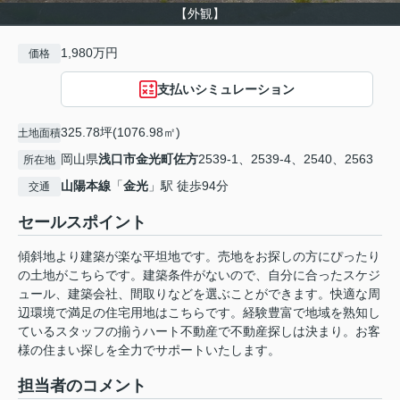
【外観】
1,980万円
価格
支払いシミュレーション
325.78坪(1076.98㎡)
土地面積
岡山県
浅口市
金光町佐方
2539-1、2539-4、2540、2563
所在地
山陽本線
「
金光
」駅 徒歩94分
交通
セールスポイント
傾斜地より建築が楽な平坦地です。売地をお探しの方にぴったり
の土地がこちらです。建築条件がないので、自分に合ったスケジ
ュール、建築会社、間取りなどを選ぶことができます。快適な周
辺環境で満足の住宅用地はこちらです。経験豊富で地域を熟知し
ているスタッフの揃うハート不動産で不動産探しは決まり。お客
様の住まい探しを全力でサポートいたします。
担当者のコメント