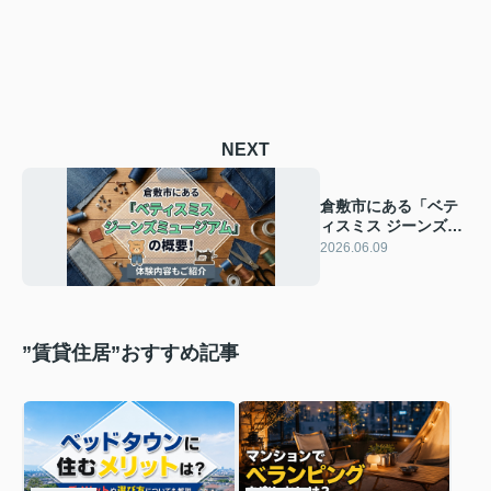
NEXT
倉敷市にある「ベテ
ィスミス ジーンズミ
ュージアム」の概
2026.06.09
要！体験内容もご紹
介
”賃貸住居”おすすめ記事