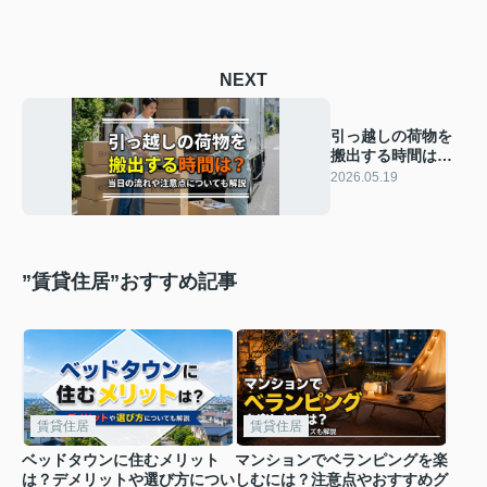
NEXT
引っ越しの荷物を
搬出する時間は？
当日の流れや注意
2026.05.19
点についても解説
”賃貸住居”おすすめ記事
賃貸住居
賃貸住居
ベッドタウンに住むメリット
マンションでベランピングを楽
は？デメリットや選び方につい
しむには？注意点やおすすめグ