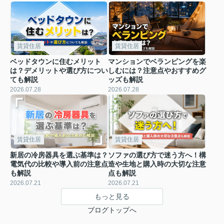
賃貸住居
賃貸住居
ベッドタウンに住むメリット
マンションでベランピングを楽
は？デメリットや選び方につい
しむには？注意点やおすすめグ
ても解説
ッズも解説
2026.07.28
2026.07.28
賃貸住居
賃貸住居
新居の冷房器具を選ぶ基準は？
ソファの選び方で迷う方へ！構
電気代の比較や導入前の注意点
造や生地と購入時の大切な注意
も解説
点も解説
2026.07.21
2026.07.21
もっと見る
ブログトップへ