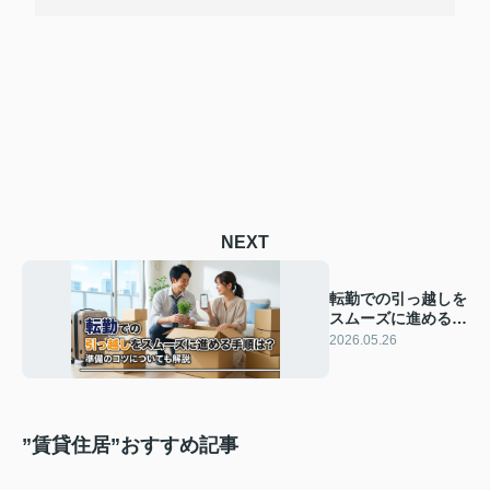
NEXT
転勤での引っ越しを
スムーズに進める手
順は？準備のコツに
2026.05.26
ついても解説
”賃貸住居”おすすめ記事