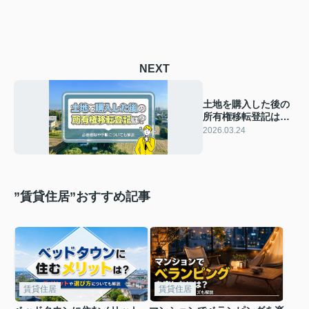
NEXT
土地を購入した後の
所有権移転登記は？
必要書類や手順につ
2026.03.24
いても解説
”賃貸住居”おすすめ記事
賃貸住居
賃貸住居