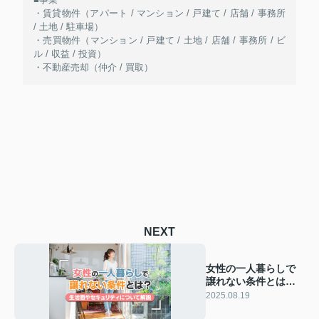
・賃貸物件（アパート / マンション / 戸建て / 店舗 / 事務所
/ 土地 / 駐車場）
・売買物件（マンション / 戸建て / 土地 / 店舗 / 事務所 / ビ
ル / 収益 / 投資）
・不動産売却（仲介 / 買取）
NEXT
女性の一人暮らしで
譲れない条件とは？
生活面やセキュリテ
2025.08.19
ィについて解説