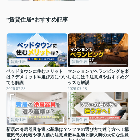
”賃貸住居”おすすめ記事
賃貸住居
賃貸住居
ベッドタウンに住むメリット
マンションでベランピングを楽
は？デメリットや選び方につい
しむには？注意点やおすすめグ
ても解説
ッズも解説
2026.07.28
2026.07.28
賃貸住居
賃貸住居
新居の冷房器具を選ぶ基準は？
ソファの選び方で迷う方へ！構
電気代の比較や導入前の注意点
造や生地と購入時の大切な注意