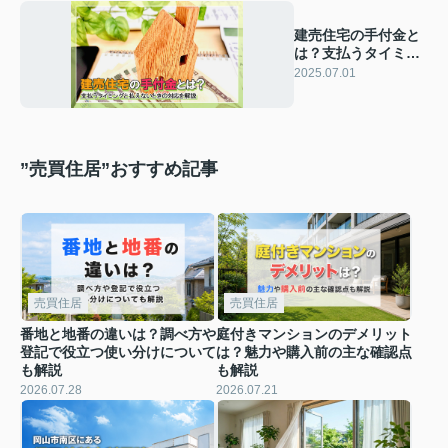
建売住宅の手付金と
は？支払うタイミン
グと払えないときの
2025.07.01
対応を解説
”売買住居”おすすめ記事
売買住居
売買住居
番地と地番の違いは？調べ方や
庭付きマンションのデメリット
登記で役立つ使い分けについて
は？魅力や購入前の主な確認点
も解説
も解説
2026.07.28
2026.07.21