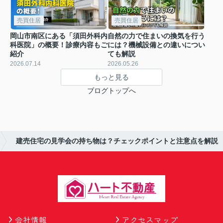
売買住居
売買住居
岡山市南区にある「須田外科内
自然の力で住まいの換気を行う
科医院」の概要！診療内容もご
には？機械設備との違いについ
紹介
ても解説
2026.07.14
2026.05.26
もっと見る
ブログトップへ
建売住宅の見学会の持ち物は？チェックポイントと注意点を解説
会社情報
アクセスマップ