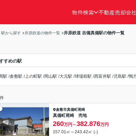
物件検索
不動産売却
会
井原鉄道 吉備真備駅の物件一覧
・駅から探す
井原鉄道の物件一覧
すすめの駅
岡駅
/
倉敷駅
/
上の町駅
/
岡山駅
/
大元駅
/
球場前駅
/
西富井駅
/
児島駅
/
鴨
件
倉敷市
真備町尾崎
真備町尾崎 売地
260
382.876
万円～
万円
157.01㎡～243.42㎡ (-)