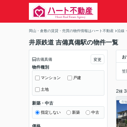
岡山・倉敷の賃貸・売買の物件情報はハート不動産
沿線
井原鉄道 吉備真備駅の物件一覧
お
吉備真備
変更
物件種別
笠
マンション
戸建
土地
2
3
棟
売地
新築・中古
指定しない
新築
中古
価格