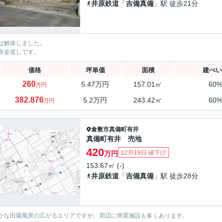
井原鉄道
「
吉備真備
」駅 徒歩21分
は解体しました。
有姿渡しです。
価格
坪単価
面積
建ぺい
260
5.47万円
157.01㎡
60
万円
382.876
5.2万円
243.42㎡
60
万円
倉敷市
真備町有井
真備町有井 売地
420
12月19日 値下げ
万円
153.67㎡ (-)
井原鉄道
「
吉備真備
」駅 徒歩28分
かな田園風景の広がるエリアですが、周辺に商業施設も多くあります。