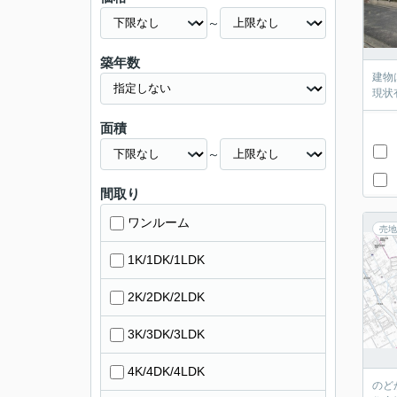
～
築年数
建物
現状
面積
～
間取り
ワンルーム
売地
1K/1DK/1LDK
2K/2DK/2LDK
3K/3DK/3LDK
4K/4DK/4LDK
のど