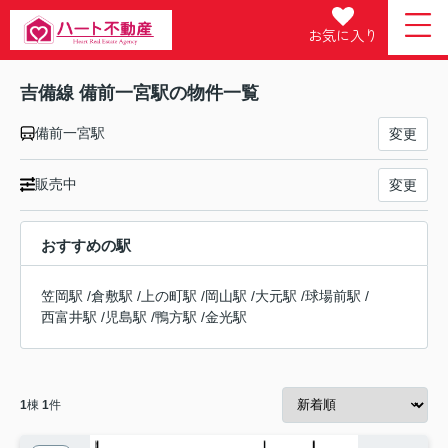
お気に入り
吉備線 備前一宮駅の物件一覧
備前一宮駅
変更
販売中
変更
おすすめの駅
笠岡駅
/
倉敷駅
/
上の町駅
/
岡山駅
/
大元駅
/
球場前駅
/
西富井駅
/
児島駅
/
鴨方駅
/
金光駅
1
棟
1
件