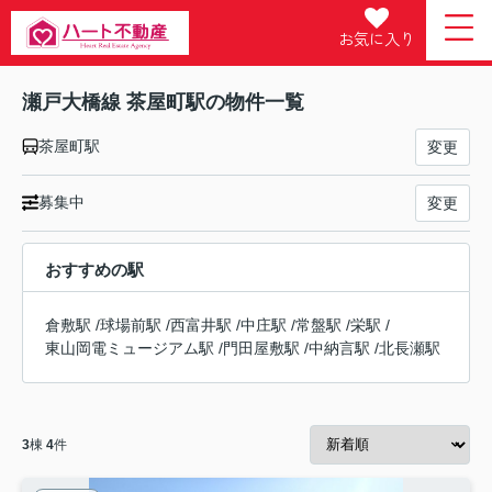
お気に入り
瀬戸大橋線 茶屋町駅の物件一覧
茶屋町駅
変更
募集中
変更
おすすめの駅
倉敷駅
/
球場前駅
/
西富井駅
/
中庄駅
/
常盤駅
/
栄駅
/
東山岡電ミュージアム駅
/
門田屋敷駅
/
中納言駅
/
北長瀬駅
3
棟
4
件