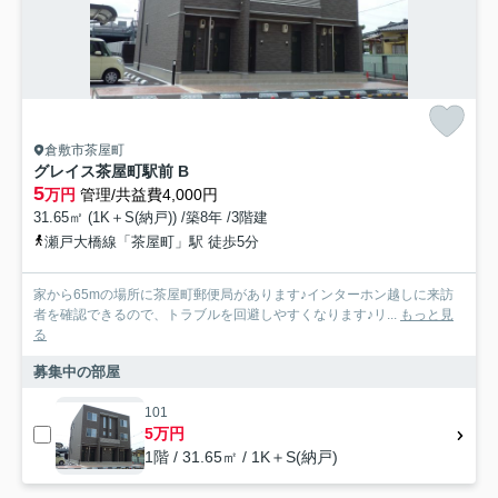
倉敷市茶屋町
グレイス茶屋町駅前 B
5
万円
管理/共益費4,000円
31.65㎡ (1K＋S(納戸)) /築8年 /3階建
瀬戸大橋線「茶屋町」駅 徒歩5分
家から65mの場所に茶屋町郵便局があります♪インターホン越しに来訪
者を確認できるので、トラブルを回避しやすくなります♪リ...
もっと見
る
募集中の部屋
101
5万円
1階 / 31.65㎡ / 1K＋S(納戸)