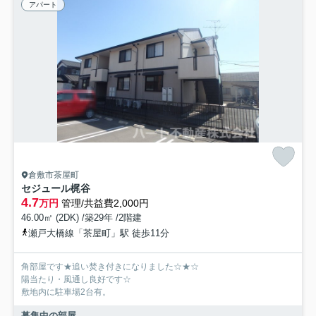
アパート
倉敷市茶屋町
セジュール梶谷
4.7
万円
管理/共益費2,000円
46.00㎡ (2DK) /築29年 /2階建
瀬戸大橋線「茶屋町」駅 徒歩11分
角部屋です★追い焚き付きになりました☆★☆
陽当たり・風通し良好です☆
敷地内に駐車場2台有。
募集中の部屋