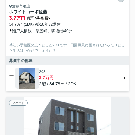
倉敷市亀山
ホワイトコーポ佐藤
3.7
万円
管理/共益費-
34.78㎡ (2DK) /築28年 /2階建
瀬戸大橋線「茶屋町」駅 徒歩40分
帯江小学校区の広々とした2DKです 田園風景に囲まれたゆったりとし
た生活はいかがでしょうか？
募集中の部屋
203
3.7万円
2階 / 34.78㎡ / 2DK
アパート