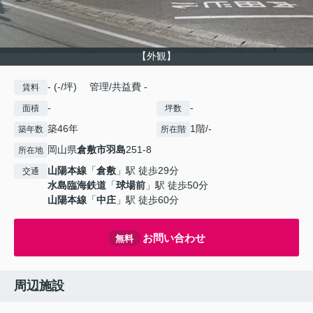
【外観】
- (-/坪) 管理/共益費 -
賃料
-
-
面積
坪数
築46年
1階/-
築年数
所在階
岡山県
倉敷市
羽島
251-8
所在地
山陽本線
「
倉敷
」駅 徒歩29分
交通
水島臨海鉄道
「
球場前
」駅 徒歩50分
山陽本線
「
中庄
」駅 徒歩60分
お問い合わせ
無料
周辺施設