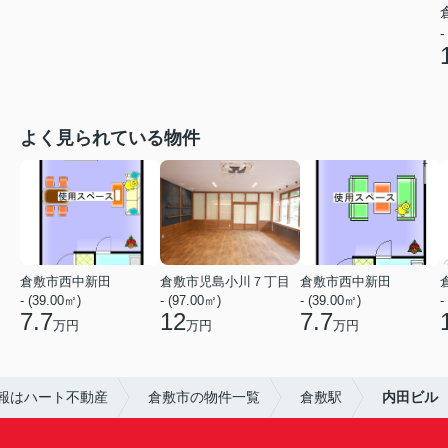
-
よく見られている物件
倉敷市西中新田
倉敷市児島小川７丁目
倉敷市西中新田
- (39.00㎡)
- (97.00㎡)
- (39.00㎡)
-
7.7
12
7.7
万円
万円
万円
報はハート不動産
倉敷市の物件一覧
倉敷駅
内田ビル