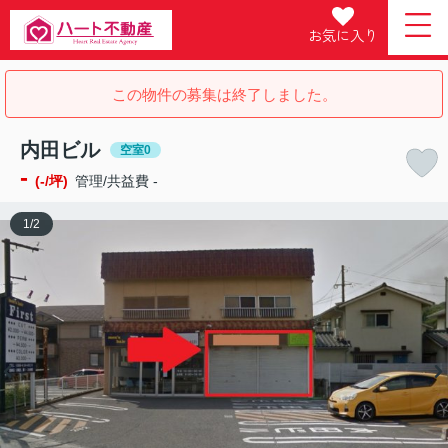
お気に入り
この物件の募集は終了しました。
内田ビル
空室0
-
(-/坪)
管理/共益費 -
1
/
2