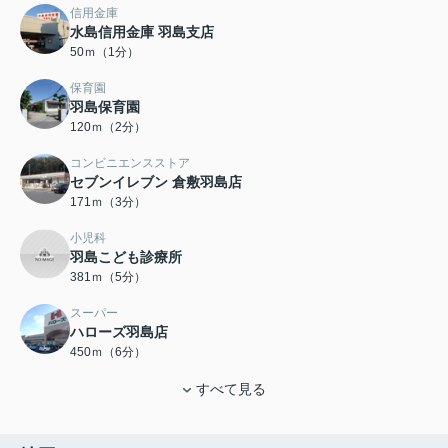
信用金庫
水島信用金庫 羽島支店
50ｍ（1分）
保育園
羽島保育園
120ｍ（2分）
コンビニエンスストア
セブンイレブン 倉敷羽島店
171ｍ（3分）
小児科
羽島こども診療所
381ｍ（5分）
スーパー
ハローズ羽島店
450ｍ（6分）
すべて見る