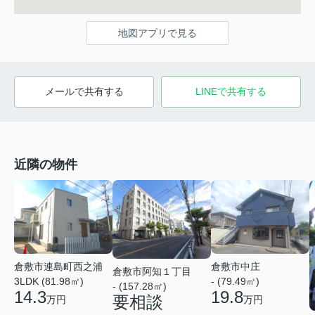
地図アプリで見る
メールで共有する
LINEで共有する
近隣の物件
倉敷市連島町西之浦
倉敷市中庄
倉敷市阿知１丁目
3LDK (81.98㎡)
- (79.49㎡)
- (157.28㎡)
14.3
19.8
要相談
万円
万円