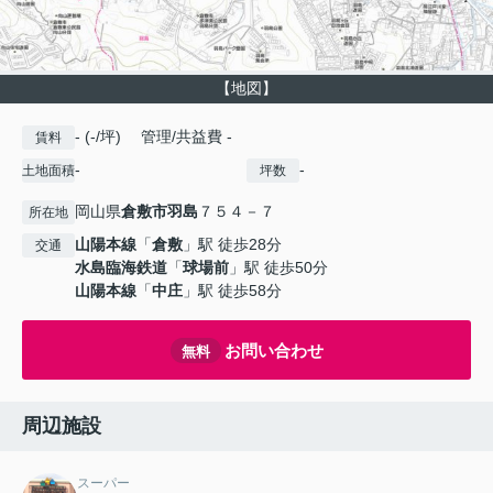
【地図】
- (-/坪) 管理/共益費 -
賃料
-
-
土地面積
坪数
岡山県
倉敷市
羽島
７５４－７
所在地
山陽本線
「
倉敷
」駅 徒歩28分
交通
水島臨海鉄道
「
球場前
」駅 徒歩50分
山陽本線
「
中庄
」駅 徒歩58分
お問い合わせ
無料
周辺施設
スーパー