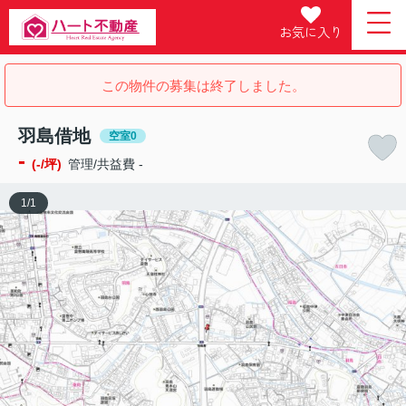
お気に入り
この物件の募集は終了しました。
羽島借地
空室0
-
(-/坪)
管理/共益費 -
1
/
1