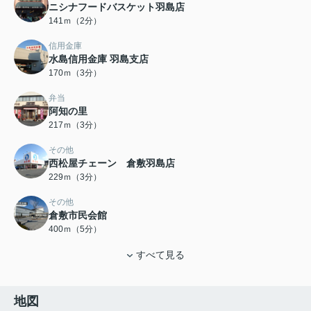
ニシナフードバスケット羽島店
141ｍ（2分）
信用金庫
水島信用金庫 羽島支店
170ｍ（3分）
弁当
阿知の里
217ｍ（3分）
その他
西松屋チェーン 倉敷羽島店
229ｍ（3分）
その他
倉敷市民会館
400ｍ（5分）
すべて見る
地図