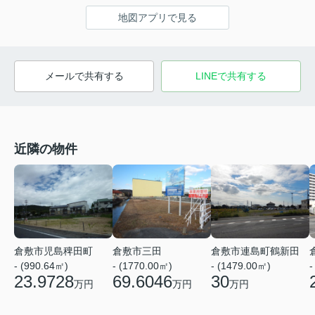
地図アプリで見る
メールで共有する
LINEで共有する
近隣の物件
倉敷市連島町鶴新田
倉敷市児島稗田町
倉敷市三田
- (1479.00㎡)
- (990.64㎡)
- (1770.00㎡)
-
30
23.9728
69.6046
万円
万円
万円