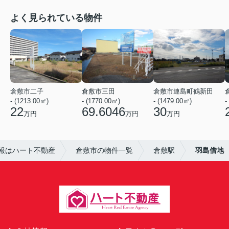
よく見られている物件
倉敷市二子
倉敷市三田
倉敷市連島町鶴新田
- (1213.00㎡)
- (1770.00㎡)
- (1479.00㎡)
-
22
69.6046
30
万円
万円
万円
報はハート不動産
倉敷市の物件一覧
倉敷駅
羽島借地