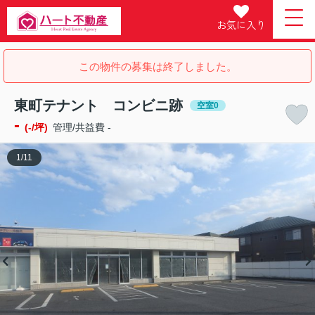
お気に入り
この物件の募集は終了しました。
東町テナント コンビニ跡
空室0
-
(-/坪)
管理/共益費 -
1
/
11