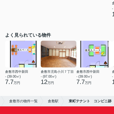
-
よく見られている物件
倉敷市西中新田
倉敷市児島小川７丁目
倉敷市西中新田
- (39.00㎡)
- (97.00㎡)
- (39.00㎡)
-
7.7
12
7.7
万円
万円
万円
倉敷市の物件一覧
倉敷駅
東町テナント コンビニ跡