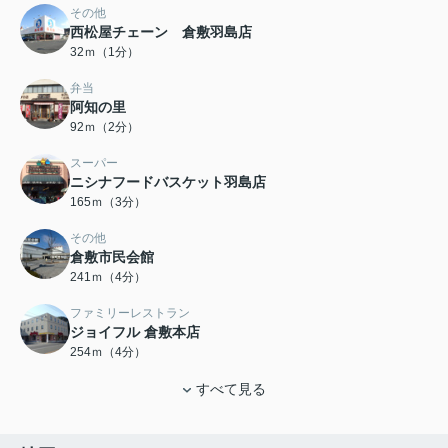
その他
西松屋チェーン 倉敷羽島店
32ｍ（1分）
弁当
阿知の里
92ｍ（2分）
スーパー
ニシナフードバスケット羽島店
165ｍ（3分）
その他
倉敷市民会館
241ｍ（4分）
ファミリーレストラン
ジョイフル 倉敷本店
254ｍ（4分）
すべて見る