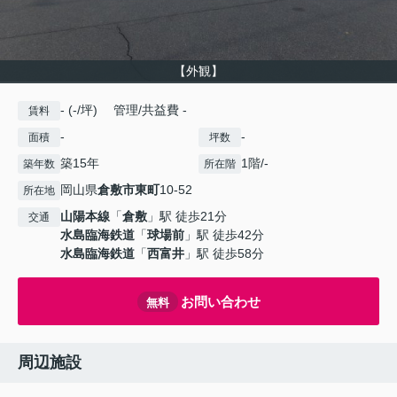
【外観】
- (-/坪) 管理/共益費 -
賃料
-
-
面積
坪数
築15年
1階/-
築年数
所在階
岡山県
倉敷市
東町
10-52
所在地
山陽本線
「
倉敷
」駅 徒歩21分
交通
水島臨海鉄道
「
球場前
」駅 徒歩42分
水島臨海鉄道
「
西富井
」駅 徒歩58分
お問い合わせ
無料
周辺施設