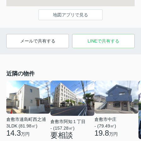
地図アプリで見る
メールで共有する
LINEで共有する
近隣の物件
倉敷市連島町西之浦
倉敷市中庄
倉敷市阿知１丁目
3LDK (81.98㎡)
- (79.49㎡)
- (157.28㎡)
14.3
19.8
要相談
万円
万円