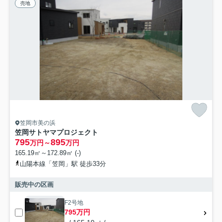
売地
笠岡市美の浜
笠岡サトヤマプロジェクト
795
895
万円～
万円
165.19㎡～172.89㎡ (-)
山陽本線「笠岡」駅 徒歩33分
販売中の区画
F2号地
795万円