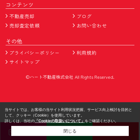
コンテンツ
不動産売却
ブログ
売却査定依頼
お問い合わせ
その他
プライバシーポリシー
利用規約
サイトマップ
©ハート不動産株式会社 All Rights Reserved.
当サイトでは、お客様の当サイト利用状況把握、サービス向上検討を目的と
して、クッキー（Cookie）を使用しています。
詳しくは、当社の
「Cookieの取扱いについて」
をご確認ください。
メール
LINE
電話
閉じる