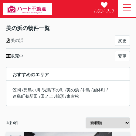
お気に入り
美の浜の物件一覧
美の浜
変更
販売中
変更
おすすめのエリア
笠岡
/
児島小川
/
児島下の町
/
美の浜
/
中島
/
国体町
/
連島町鶴新田
/
田ノ上
/
鶴形
/
東古松
1
棟
4
件