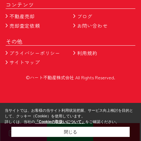
コンテンツ
不動産売却
ブログ
売却査定依頼
お問い合わせ
その他
プライバシーポリシー
利用規約
サイトマップ
©ハート不動産株式会社 All Rights Reserved.
当サイトでは、お客様の当サイト利用状況把握、サービス向上検討を目的と
して、クッキー（Cookie）を使用しています。
詳しくは、当社の
「Cookieの取扱いについて」
をご確認ください。
メール
LINE
電話
閉じる