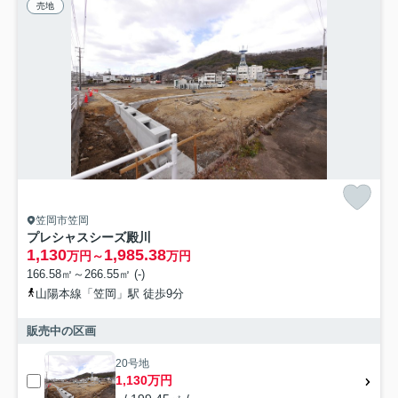
売地
笠岡市笠岡
プレシャスシーズ殿川
1,130
1,985.38
万円～
万円
166.58㎡～266.55㎡ (-)
山陽本線「笠岡」駅 徒歩9分
販売中の区画
20号地
1,130万円