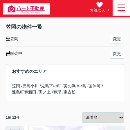
お気に入り
笠岡の物件一覧
笠岡
変更
販売中
変更
おすすめのエリア
笠岡
/
児島小川
/
児島下の町
/
美の浜
/
中島
/
国体町
/
連島町鶴新田
/
田ノ上
/
鶴形
/
東古松
1
棟
12
件