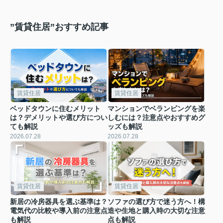
”賃貸住居”おすすめ記事
賃貸住居
賃貸住居
ベッドタウンに住むメリット
マンションでベランピングを楽
は？デメリットや選び方につい
しむには？注意点やおすすめグ
ても解説
ッズも解説
2026.07.28
2026.07.28
賃貸住居
賃貸住居
新居の冷房器具を選ぶ基準は？
ソファの選び方で迷う方へ！構
電気代の比較や導入前の注意点
造や生地と購入時の大切な注意
も解説
点も解説