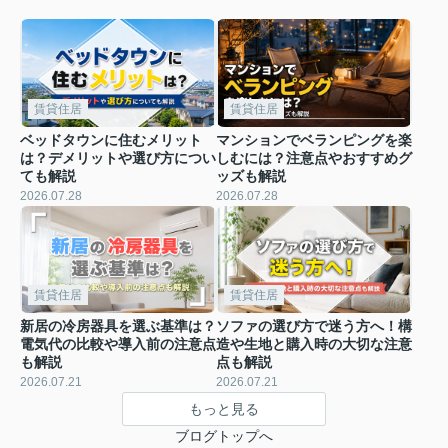
賃貸住居
賃貸住居
ベッドタウンに住むメリット
マンションでベランピングを楽
は？デメリットや選び方につい
しむには？注意点やおすすめグ
ても解説
ッズも解説
2026.07.28
2026.07.28
賃貸住居
賃貸住居
新居の冷房器具を選ぶ基準は？
ソファの選び方で迷う方へ！構
電気代の比較や導入前の注意点
造や生地と購入時の大切な注意
も解説
点も解説
2026.07.21
2026.07.21
もっと見る
ブログトップへ