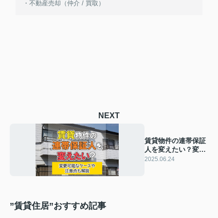
・不動産売却（仲介 / 買取）
NEXT
賃貸物件の連帯保証
人を変えたい？変更
可能なケースや注意
2025.06.24
点も解説
”賃貸住居”おすすめ記事