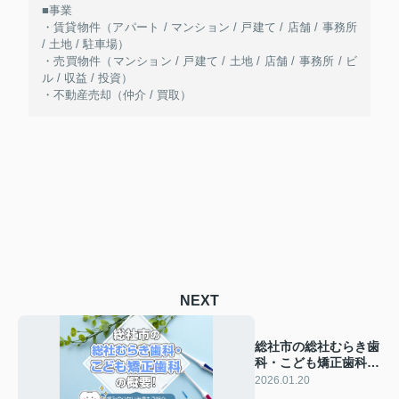
■事業
・賃貸物件（アパート / マンション / 戸建て / 店舗 / 事務所
/ 土地 / 駐車場）
・売買物件（マンション / 戸建て / 土地 / 店舗 / 事務所 / ビ
ル / 収益 / 投資）
・不動産売却（仲介 / 買取）
NEXT
総社市の総社むらき歯
科・こども矯正歯科の
魅力！痛みの少ない治
2026.01.20
療もご紹介