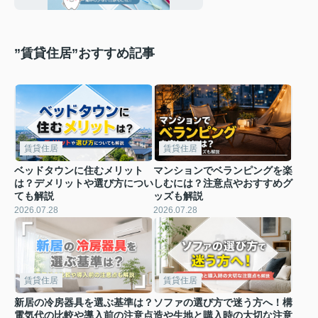
”賃貸住居”おすすめ記事
賃貸住居
賃貸住居
ベッドタウンに住むメリット
マンションでベランピングを楽
は？デメリットや選び方につい
しむには？注意点やおすすめグ
ても解説
ッズも解説
2026.07.28
2026.07.28
賃貸住居
賃貸住居
新居の冷房器具を選ぶ基準は？
ソファの選び方で迷う方へ！構
電気代の比較や導入前の注意点
造や生地と購入時の大切な注意