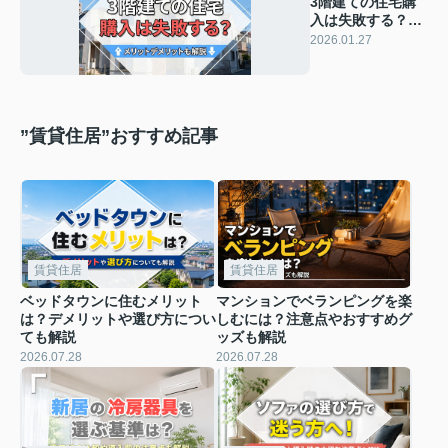
3階建ての住宅購
入は失敗する？メ
リットデメリット
2026.01.27
も解説
”賃貸住居”おすすめ記事
賃貸住居
賃貸住居
ベッドタウンに住むメリット
マンションでベランピングを楽
は？デメリットや選び方につい
しむには？注意点やおすすめグ
ても解説
ッズも解説
2026.07.28
2026.07.28