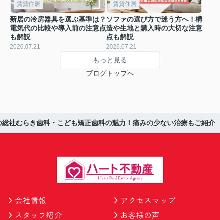
賃貸住居
賃貸住居
新居の冷房器具を選ぶ基準は？
ソファの選び方で迷う方へ！構
電気代の比較や導入前の注意点
造や生地と購入時の大切な注意
も解説
点も解説
2026.07.21
2026.07.21
もっと見る
ブログトップへ
の総社むらき歯科・こども矯正歯科の魅力！痛みの少ない治療もご紹介
会社情報
アクセスマップ
スタッフ紹介
お客様の声