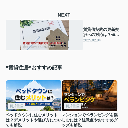
NEXT
賃貸借契約の更新交
渉への対応は？値上
げの可否やトラブル
2025.02.04
事例も解説！
”賃貸住居”おすすめ記事
賃貸住居
賃貸住居
ベッドタウンに住むメリット
マンションでベランピングを楽
は？デメリットや選び方につい
しむには？注意点やおすすめグ
ても解説
ッズも解説