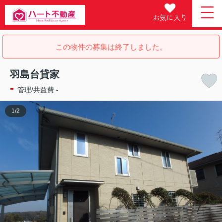
お気に入り
この物件の募集は終了しました。
羽島台貸家
-
管理/共益費 -
1
/
2