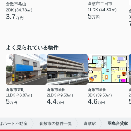
倉敷市二日市
倉敷市亀山
1LDK (44.30㎡)
2DK (34.78㎡)
5
3.7
3
万円
万円
よく見られている物件
倉敷市東町
倉敷市新田
倉敷市新田
1LDK (43.87㎡)
2LDK (49.58㎡)
3DK (59.50㎡)
2
5
4.4
4.6
万円
万円
万円
はハート不動産
倉敷市の物件一覧
倉敷駅
羽島台貸家