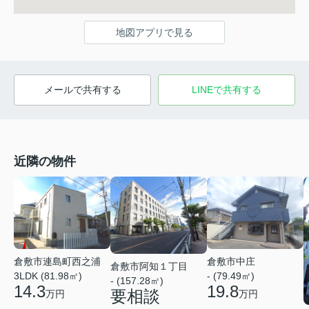
地図アプリで見る
メールで共有する
LINEで共有する
近隣の物件
倉敷市連島町西之浦
倉敷市中庄
倉敷市阿知１丁目
3LDK (81.98㎡)
- (79.49㎡)
- (157.28㎡)
14.3
19.8
要相談
万円
万円