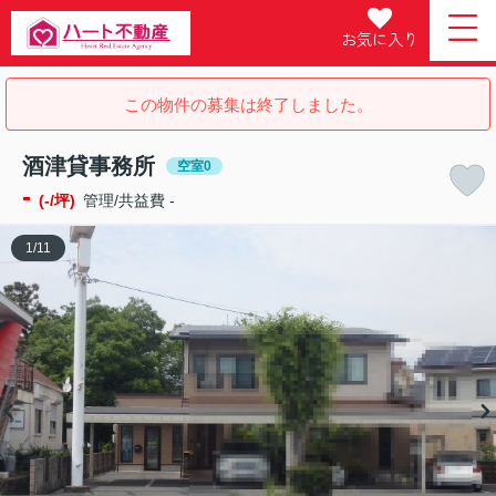
お気に入り
この物件の募集は終了しました。
酒津貸事務所
空室0
-
(-/坪)
管理/共益費 -
1
/
11