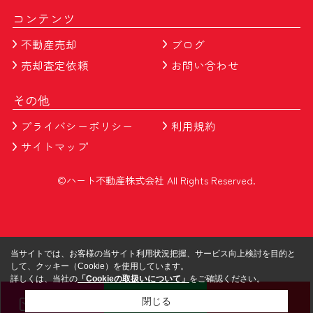
コンテンツ
不動産売却
ブログ
売却査定依頼
お問い合わせ
その他
プライバシーポリシー
利用規約
サイトマップ
©ハート不動産株式会社 All Rights Reserved.
当サイトでは、お客様の当サイト利用状況把握、サービス向上検討を目的と
して、クッキー（Cookie）を使用しています。
詳しくは、当社の
「Cookieの取扱いについて」
をご確認ください。
メール
LINE
電話
閉じる