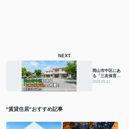
NEXT
岡山市中区にあ
る「三友保育
園」の概要！園
2026.05.12
生活もご紹介
”賃貸住居”おすすめ記事