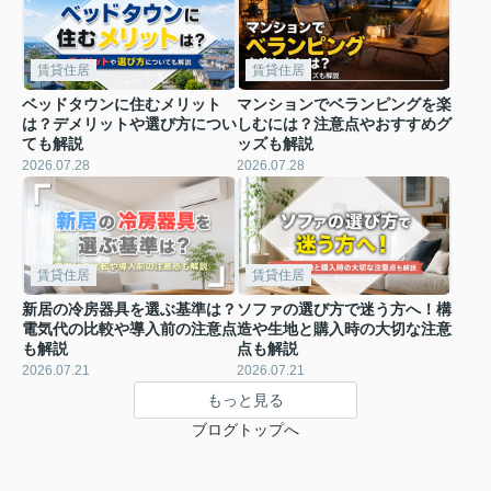
賃貸住居
賃貸住居
ベッドタウンに住むメリット
マンションでベランピングを楽
は？デメリットや選び方につい
しむには？注意点やおすすめグ
ても解説
ッズも解説
2026.07.28
2026.07.28
賃貸住居
賃貸住居
新居の冷房器具を選ぶ基準は？
ソファの選び方で迷う方へ！構
電気代の比較や導入前の注意点
造や生地と購入時の大切な注意
も解説
点も解説
2026.07.21
2026.07.21
もっと見る
ブログトップへ