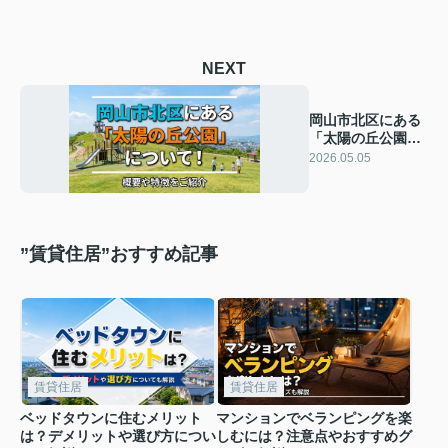
NEXT
岡山市北区にある
「太陽の丘公園」
について！概要や
2026.05.05
特徴をご紹介
”賃貸住居”おすすめ記事
賃貸住居
賃貸住居
ベッドタウンに住むメリット
マンションでベランピングを楽
は？デメリットや選び方につい
しむには？注意点やおすすめグ