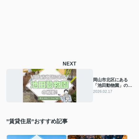
NEXT
岡山市北区にある
「池田動物園」の概
要！歴史や見どころ
2026.02.17
もご紹介
”賃貸住居”おすすめ記事