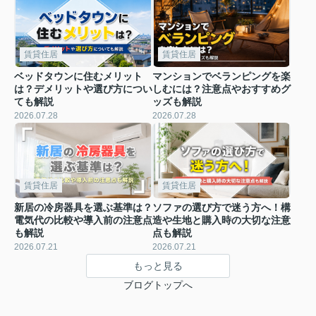
賃貸住居
賃貸住居
ベッドタウンに住むメリット
マンションでベランピングを楽
は？デメリットや選び方につい
しむには？注意点やおすすめグ
ても解説
ッズも解説
2026.07.28
2026.07.28
賃貸住居
賃貸住居
新居の冷房器具を選ぶ基準は？
ソファの選び方で迷う方へ！構
電気代の比較や導入前の注意点
造や生地と購入時の大切な注意
も解説
点も解説
2026.07.21
2026.07.21
もっと見る
ブログトップへ