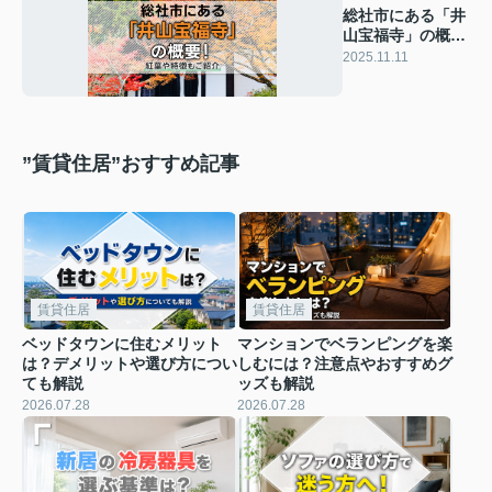
総社市にある「井
山宝福寺」の概
要！紅葉や特徴も
2025.11.11
ご紹介
”賃貸住居”おすすめ記事
賃貸住居
賃貸住居
ベッドタウンに住むメリット
マンションでベランピングを楽
は？デメリットや選び方につい
しむには？注意点やおすすめグ
ても解説
ッズも解説
2026.07.28
2026.07.28