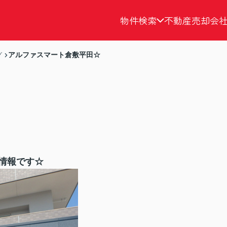
物件検索
不動産売却
会
アルファスマート倉敷平田☆
グ
情報です☆