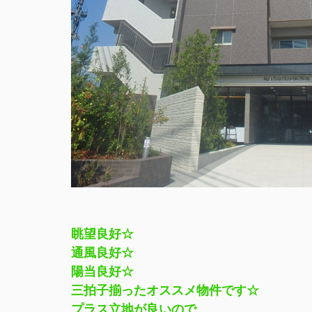
眺望良好☆
通風良好☆
陽当良好☆
三拍子揃ったオススメ物件です☆
プラス立地が良いので