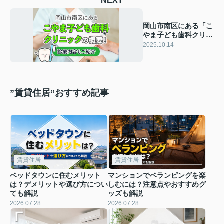
NEXT
岡山市南区にある「こ
やま子ども歯科クリニ
ック」の概要！診療内
2025.10.14
容もご紹介
”賃貸住居”おすすめ記事
賃貸住居
賃貸住居
ベッドタウンに住むメリット
マンションでベランピングを楽
は？デメリットや選び方につい
しむには？注意点やおすすめグ
ても解説
ッズも解説
2026.07.28
2026.07.28