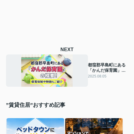
NEXT
都窪郡早島町にある
「かんだ保育園」の
概要！保育体制や特
2025.08.05
徴もご紹介
”賃貸住居”おすすめ記事