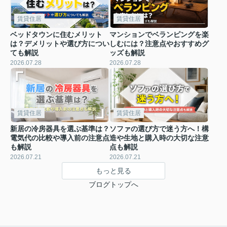
賃貸住居
賃貸住居
ベッドタウンに住むメリット
マンションでベランピングを楽
は？デメリットや選び方につい
しむには？注意点やおすすめグ
ても解説
ッズも解説
2026.07.28
2026.07.28
賃貸住居
賃貸住居
新居の冷房器具を選ぶ基準は？
ソファの選び方で迷う方へ！構
電気代の比較や導入前の注意点
造や生地と購入時の大切な注意
も解説
点も解説
2026.07.21
2026.07.21
もっと見る
ブログトップへ