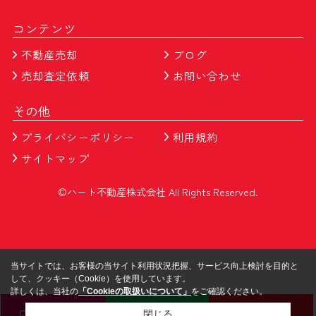
コンテンツ
不動産売却
ブログ
売却査定依頼
お問い合わせ
その他
プライバシーポリシー
利用規約
サイトマップ
©ハート不動産株式会社 All Rights Reserved.
当サイトでは、お客様の当サイト利用状況把握、サービス向上検討を目的と
して、クッキー（Cookie）を使用しています。
詳しくは、当社の
「Cookieの取扱いについて」
をご確認ください。
メール
LINE
電話
閉じる