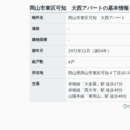
岡山市東区可知 大西アパートの基本情報
物件名
岡山市東区可知 大西アパート
価格
-
建物面積
-
築年月
1971年11月（築54年）
総戸数
4戸
所在地
岡山県
岡山市東区
可知
４丁目10-3
交通
赤穂線
「
大多羅
」駅 徒歩17分
赤穂線
「
西大寺
」駅 徒歩49分
山陽本線
「
東岡山
」駅 徒歩48分