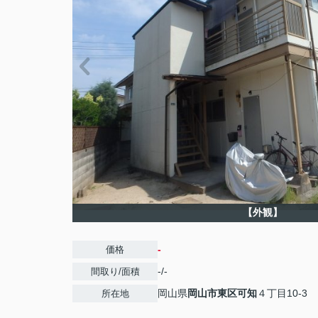
【外観】
-
価格
-/-
間取り/面積
岡山県
岡山市東区
可知
４丁目10-3
所在地