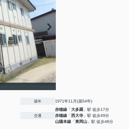
1971年11月(築54年)
築年
赤穂線
「
大多羅
」駅 徒歩17分
赤穂線
「
西大寺
」駅 徒歩49分
交通
山陽本線
「
東岡山
」駅 徒歩48分