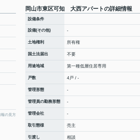
岡山市東区可知 大西アパートの詳細情報
設備条件
設備(その他)
-
土地権利
所有権
国土法届出
不要
用途地域
第一種低層住居専用
戸数
4戸 / -
管理形態
-
管理員の勤務形態
-
管理会社
-
情報の見方
取引態様
売主
引渡し
相談