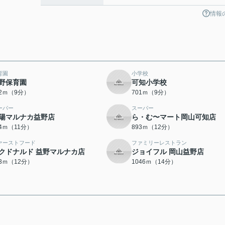
情報
育園
小学校
野保育園
可知小学校
82ｍ（9分）
701ｍ（9分）
ーパー
スーパー
陽マルナカ益野店
ら・む〜マート岡山可知店
64ｍ（11分）
893ｍ（12分）
ァーストフード
ファミリーレストラン
クドナルド 益野マルナカ店
ジョイフル 岡山益野店
43ｍ（12分）
1046ｍ（14分）