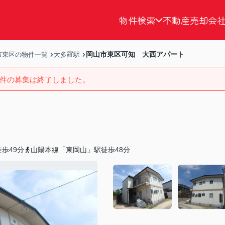
物件検索
不動産売却
会
岡山市東区可知 大西アパート
市東区の物件一覧
大多羅駅
件の募集は終了しました。
歩49分
山陽本線「東岡山」駅徒歩48分