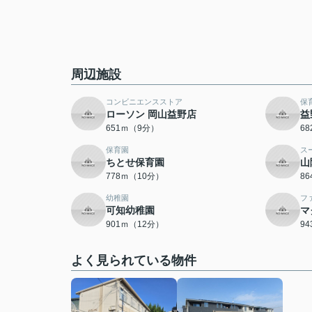
周辺施設
コンビニエンスストア
保
ローソン 岡山益野店
益
651ｍ（9分）
6
保育園
ス
ちとせ保育園
山
778ｍ（10分）
8
幼稚園
フ
可知幼稚園
マ
901ｍ（12分）
9
よく見られている物件