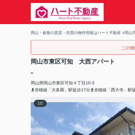
岡山・倉敷の賃貸・売買の物件情報はハート不動産
岡山
この物
岡山市東区可知 大西アパート
-
岡山県
岡山市東区
可知
４丁目10-3
赤穂線「大多羅」駅徒歩17分
赤穂線「西大寺」駅徒
1
/
2